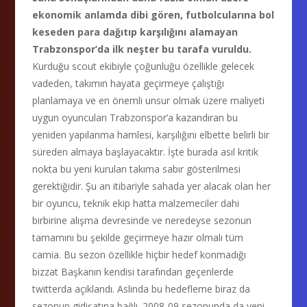
ekonomik anlamda dibi gören, futbolcularına bol
keseden para dağıtıp karşılığını alamayan
Trabzonspor’da ilk neşter bu tarafa vuruldu.
Kurduğu scout ekibiyle çoğunluğu özellikle gelecek
vadeden, takımın hayata geçirmeye çalıştığı
planlamaya ve en önemli unsur olmak üzere maliyeti
uygun oyuncuları Trabzonspor’a kazandıran bu
yeniden yapılanma hamlesi, karşılığını elbette belirli bir
süreden almaya başlayacaktır. İşte burada asıl kritik
nokta bu yeni kurulan takıma sabır gösterilmesi
gerektiğidir. Şu an itibariyle sahada yer alacak olan her
bir oyuncu, teknik ekip hatta malzemeciler dahi
birbirine alışma devresinde ve neredeyse sezonun
tamamını bu şekilde geçirmeye hazır olmalı tüm
camia. Bu sezon özellikle hiçbir hedef konmadığı
bizzat Başkanın kendisi tarafından geçenlerde
twitterda açıklandı. Aslında bu hedefleme biraz da
sezonun gidişatına bağlı. 2008-09 sezonunda da yeni