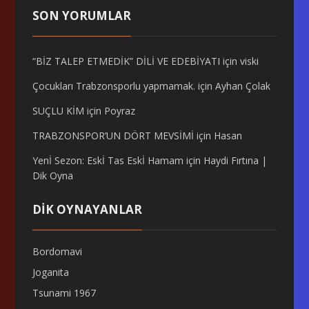
SON YORUMLAR
“BİZ TALEP ETMEDİK” DİLİ VE EDEBİYATI
için
viski
Çocukları Trabzonsporlu yapmamak.
için
Ayhan Çolak
SUÇLU KİM
için
Poyraz
TRABZONSPOR’UN DÖRT MEVSİMİ
için
Hasan
Yenİ Sezon: Eskİ Tas Eskİ Hamam
için
Haydi Fırtına |
Dik Oyna
DİK OYNAYANLAR
Bordomavi
Joganita
Tsunami 1967