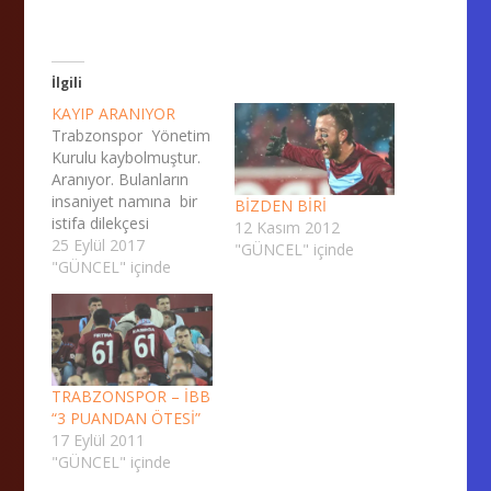
İlgili
KAYIP ARANIYOR
Trabzonspor Yönetim
Kurulu kaybolmuştur.
Aranıyor. Bulanların
insaniyet namına bir
BİZDEN BİRİ
istifa dilekçesi
12 Kasım 2012
imzalatması rica
25 Eylül 2017
"GÜNCEL" içinde
olunur. Trabzonspor
"GÜNCEL" içinde
tribünlerinde bir mafya
liderine mesaj
gönderiliyor. Ses yok.
Taraftar tepki
gösteriyor; o mesajı
TRABZONSPOR – İBB
gönderen tribün
“3 PUANDAN ÖTESİ”
grubunun lideri mesajı
17 Eylül 2011
gönderenin ağzından
"GÜNCEL" içinde
sağ-sol muhabbeti
yapıyor. Kendi tribün