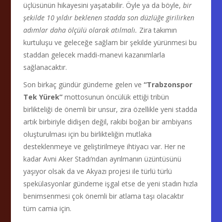
üçlüsünün hikayesini yaşatabilir. Öyle ya da böyle,
bir
şekilde 10 yıldır beklenen stadda son düzlüğe girilirken
adımlar daha ölçülü olarak atılmalı.
Zira takımın
kurtuluşu ve geleceğe sağlam bir şekilde yürünmesi bu
staddan gelecek maddi-manevi kazanımlarla
sağlanacaktır.
Son birkaç gündür gündeme gelen ve
“Trabzonspor
Tek Yürek”
mottosunun öncülük ettiği tribün
birlikteliği de önemli bir unsur, zira özellikle yeni stadda
artık birbiriyle didişen değil, rakibi boğan bir ambiyans
oluşturulması için bu birlikteliğin mutlaka
desteklenmeye ve geliştirilmeye ihtiyacı var. Her ne
kadar Avni Aker Stadı’ndan ayrılmanın üzüntüsünü
yaşıyor olsak da ve Akyazı projesi ile türlü türlü
spekülasyonlar gündeme işgal etse de yeni stadın hızla
benimsenmesi çok önemli bir atlama taşı olacaktır
tüm camia için.