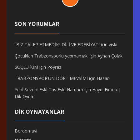
SON YORUMLAR
“BİZ TALEP ETMEDİK” DİLİ VE EDEBİYATI
için
viski
Çocukları Trabzonsporlu yapmamak.
için
Ayhan Çolak
SUÇLU KİM
için
Poyraz
TRABZONSPOR’UN DÖRT MEVSİMİ
için
Hasan
Yenİ Sezon: Eskİ Tas Eskİ Hamam
için
Haydi Fırtına |
Dik Oyna
DİK OYNAYANLAR
Bordomavi