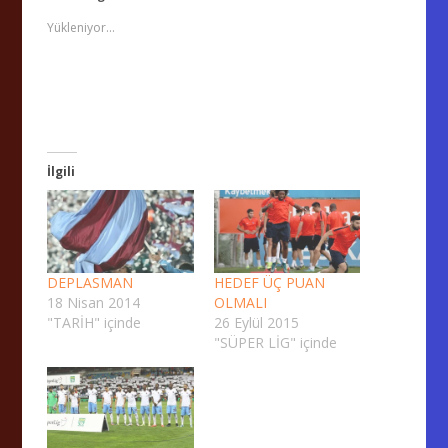
Yükleniyor...
İlgili
DEPLASMAN
HEDEF ÜÇ PUAN
18 Nisan 2014
OLMALI
"TARİH" içinde
26 Eylül 2015
"SÜPER LİG" içinde