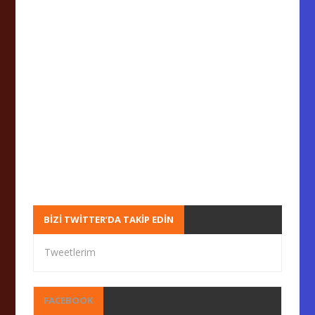
BIZI TWITTER’DA TAKIP EDIN
Tweetlerim
FACEBOOK