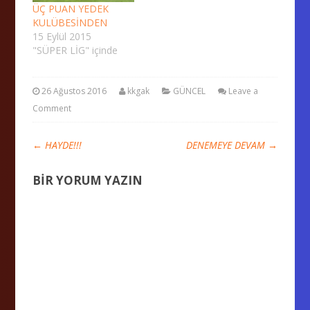
ÜÇ PUAN YEDEK
KULÜBESİNDEN
15 Eylül 2015
"SÜPER LİG" içinde
26 Ağustos 2016
kkgak
GÜNCEL
Leave a
Comment
←
HAYDE!!!
DENEMEYE DEVAM
→
BIR YORUM YAZIN