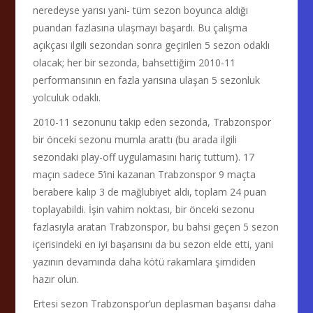
neredeyse yarısı yani- tüm sezon boyunca aldığı
puandan fazlasına ulaşmayı başardı. Bu çalışma
açıkçası ilgili sezondan sonra geçirilen 5 sezon odaklı
olacak; her bir sezonda, bahsettiğim 2010-11
performansının en fazla yarısına ulaşan 5 sezonluk
yolculuk odaklı.
2010-11 sezonunu takip eden sezonda, Trabzonspor
bir önceki sezonu mumla arattı (bu arada ilgili
sezondaki play-off uygulamasını hariç tuttum). 17
maçın sadece 5’ini kazanan Trabzonspor 9 maçta
berabere kalıp 3 de mağlubiyet aldı, toplam 24 puan
toplayabildi. İşin vahim noktası, bir önceki sezonu
fazlasıyla aratan Trabzonspor, bu bahsi geçen 5 sezon
içerisindeki en iyi başarısını da bu sezon elde etti, yani
yazının devamında daha kötü rakamlara şimdiden
hazır olun.
Ertesi sezon Trabzonspor’un deplasman başarısı daha