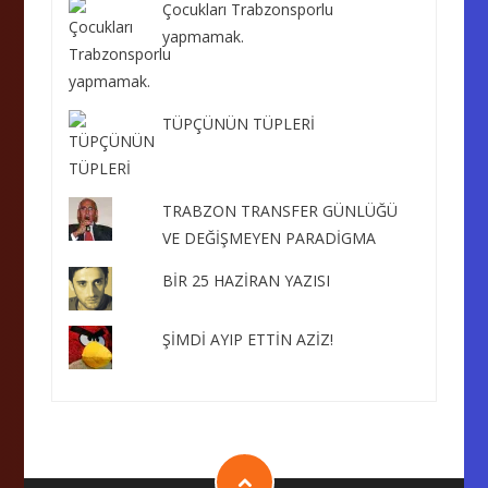
Çocukları Trabzonsporlu
yapmamak.
TÜPÇÜNÜN TÜPLERİ
TRABZON TRANSFER GÜNLÜĞÜ
VE DEĞİŞMEYEN PARADİGMA
BİR 25 HAZİRAN YAZISI
ŞİMDİ AYIP ETTİN AZİZ!