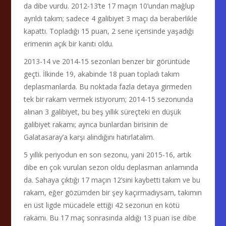
da dibe vurdu. 2012-13’te 17 maçın 10’undan mağlup
ayrıldı takım; sadece 4 galibiyet 3 maçı da beraberlikle
kapattı. Topladığı 15 puan, 2 sene içerisinde yaşadığı
erimenin açık bir kanıtı oldu.
2013-14 ve 2014-15 sezonları benzer bir görüntüde
geçti. İlkinde 19, akabinde 18 puan topladı takım
deplasmanlarda. Bu noktada fazla detaya girmeden
tek bir rakam vermek istiyorum; 2014-15 sezonunda
alınan 3 galibiyet, bu beş yıllık süreçteki en düşük
galibiyet rakamı; ayrıca bunlardan birisinin de
Galatasaray’a karşı alındığını hatırlatalım.
5 yıllık periyodun en son sezonu, yani 2015-16, artık
dibe en çok vurulan sezon oldu deplasman anlamında
da. Sahaya çıktığı 17 maçın 12’sini kaybetti takım ve bu
rakam, eğer gözümden bir şey kaçırmadıysam, takımın
en üst ligde mücadele ettiği 42 sezonun en kötü
rakamı. Bu 17 maç sonrasında aldığı 13 puan ise dibe