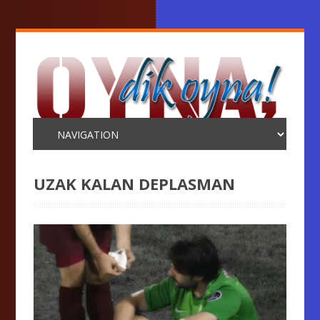
UZAK KALAN DEPLASMAN