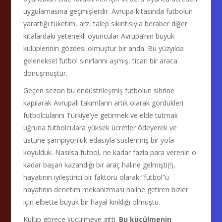
uygulamasına geçmişlerdir. Avrupa kıtasında futbolun
yarattığı tüketim, arz, talep sıkıntısıyla beraber diğer
kıtalardaki yetenekli oyuncular Avrupa’nın büyük
kulüplerinin gözdesi olmuştur bir anda. Bu yüzyılda
geleneksel futbol sınırlarını aşmış, ticari bir araca
dönüşmüştür.
Geçen sezon bu endüstrileşmiş futbolun sihrine
kapılarak Avrupalı takımların artık olarak gördükleri
futbolcularını Türkiye’ye getirmek ve elde tutmak
uğruna futbolculara yüksek ücretler ödeyerek ve
üstüne şampiyonluk edasıyla süslenmiş bir yola
koyulduk. Nasılsa futbol, ne kadar fazla para verenin o
kadar başarı kazandığı bir araç haline gelmişti(!),
hayatının iyileştirici bir faktörü olarak “futbol”u
hayatının denetim mekanizması haline getiren bizler
için elbette büyük bir hayal kırıklığı olmuştu.
Kulüp görece küçülmeye gitti.
Bu küçülmenin