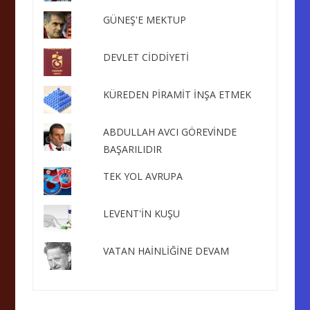
GÜNEŞ'E MEKTUP
DEVLET CİDDİYETİ
KÜREDEN PİRAMİT İNŞA ETMEK
ABDULLAH AVCI GÖREVİNDE
BAŞARILIDIR
TEK YOL AVRUPA
LEVENT'İN KUŞU
VATAN HAİNLİĞİNE DEVAM