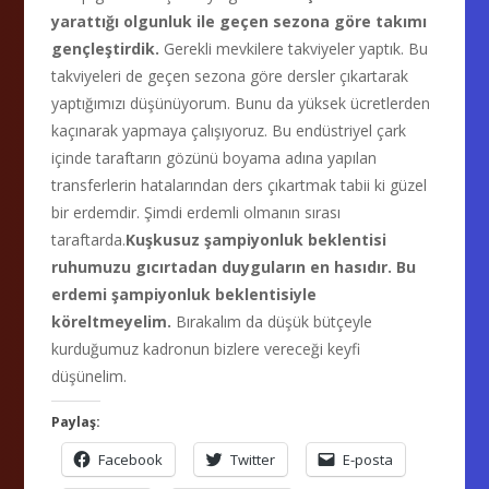
yarattığı olgunluk ile geçen sezona göre takımı
gençleştirdik.
Gerekli mevkilere takviyeler yaptık. Bu
takviyeleri de geçen sezona göre dersler çıkartarak
yaptığımızı düşünüyorum. Bunu da yüksek ücretlerden
kaçınarak yapmaya çalışıyoruz. Bu endüstriyel çark
içinde taraftarın gözünü boyama adına yapılan
transferlerin hatalarından ders çıkartmak tabii ki güzel
bir erdemdir. Şimdi erdemli olmanın sırası
taraftarda.
Kuşkusuz şampiyonluk beklentisi
ruhumuzu gıcırtadan duyguların en hasıdır. Bu
erdemi şampiyonluk beklentisiyle
köreltmeyelim.
Bırakalım da düşük bütçeyle
kurduğumuz kadronun bizlere vereceği keyfi
düşünelim.
Paylaş:
Facebook
Twitter
E-posta