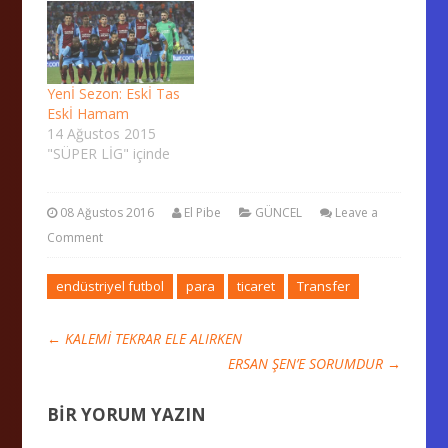
bir efsane” diyordu.
Türk futbol tarihine
fırtına gibi girip,
futbolda bir ihtilal
gerçekleştirerek
Yenİ Sezon: Eskİ Tas
İstanbul egemenliğini
Eskİ Hamam
sona erdiren
14 Ağustos 2015
Trabzonspor’un,
"SÜPER LİG" içinde
1980’li yıllardan
itibaren kapitalist
ekonomik sisteme
08 Ağustos 2016
El Pibe
GÜNCEL
Leave a
entegre olan ve
Comment
endüstriyelleşen
futbola…
endüstriyel futbol
para
ticaret
Transfer
←
KALEMİ TEKRAR ELE ALIRKEN
ERSAN ŞEN’E SORUMDUR
→
BIR YORUM YAZIN