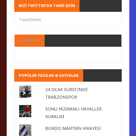
BIZI TWITTER’DA TAKIP EDIN
Tweetlerim
FACEBOOK
POPÜLER YAZILAR & SAYFALAR
24 OCAK SÜRECİNDE
TRABZONSPOR
SONU HÜSRANLI HAYALLER
KURALIM
BORDO MAVİ'NİN HİKAYESİ