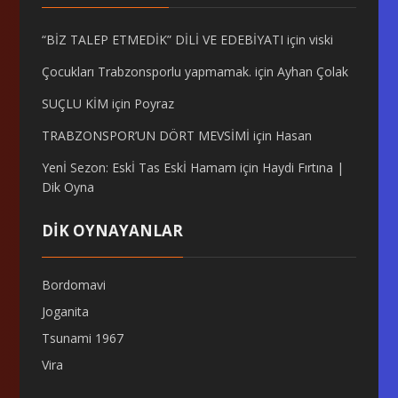
“BİZ TALEP ETMEDİK” DİLİ VE EDEBİYATI
için
viski
Çocukları Trabzonsporlu yapmamak.
için
Ayhan Çolak
SUÇLU KİM
için
Poyraz
TRABZONSPOR’UN DÖRT MEVSİMİ
için
Hasan
Yenİ Sezon: Eskİ Tas Eskİ Hamam
için
Haydi Fırtına |
Dik Oyna
DİK OYNAYANLAR
Bordomavi
Joganita
Tsunami 1967
Vira