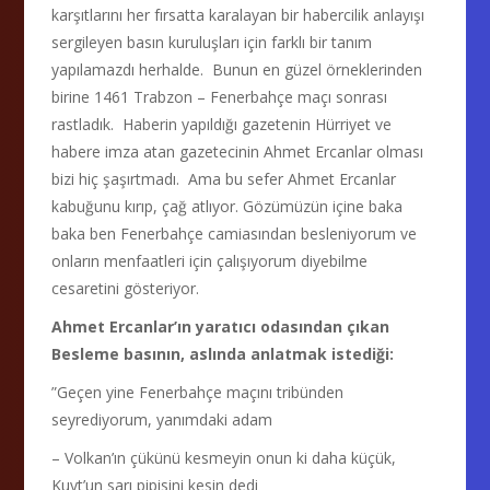
karşıtlarını her fırsatta karalayan bir habercilik anlayışı
sergileyen basın kuruluşları için farklı bir tanım
yapılamazdı herhalde. Bunun en güzel örneklerinden
birine 1461 Trabzon – Fenerbahçe maçı sonrası
rastladık. Haberin yapıldığı gazetenin Hürriyet ve
habere imza atan gazetecinin Ahmet Ercanlar olması
bizi hiç şaşırtmadı. Ama bu sefer Ahmet Ercanlar
kabuğunu kırıp, çağ atlıyor. Gözümüzün içine baka
baka ben Fenerbahçe camiasından besleniyorum ve
onların menfaatleri için çalışıyorum diyebilme
cesaretini gösteriyor.
Ahmet Ercanlar’ın yaratıcı odasından çıkan
Besleme basının, aslında anlatmak istediği:
”Geçen yine Fenerbahçe maçını tribünden
seyrediyorum, yanımdaki adam
– Volkan’ın çükünü kesmeyin onun ki daha küçük,
Kuyt’un sarı pipisini kesin dedi