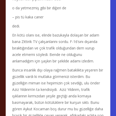
o da yetmezmiş gibi bir diğeri de
– pis tü kaka caner
dedi.
En kötü olanı ise, elinde bazukayla dolaşan bir adam
bana Zittirik TV çalışanlarını sordu. F-16’sını dışarıda
bıraktığından ve çok trafik olduğundan dem vurup
acele etmemi söyledi. Bende ne olduğunu
anlamadığım için şaşkın bir şekilde adamı izledim.
Bunca insanlık dışı olaya rağmen bataklıkta yeşeren bir
güzellik vardı ki mutlaka görmenizi isterdim. Bu
güzelliğin mimarı ise hepimizin çok sevdiği, ulu önder
Aziz Yıldırım’ın ta kendisiydi. Aziz Yıldırım, trafik
ışıklarının kırmızıdan yeşile geçtiği anda kornaya
basmayarak, bütün kötülüklere bir kurşun sıktı. Bunu
gören Aykut Kocaman boş durur mu bu güzelliğe daha
büyük bir güzellikle cevap vererek, afrikadaki açlığa son