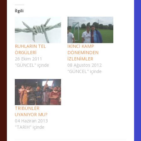
İlgili
RUHLARIN TEL
İKİNCİ KAMP
ÖRGÜLERİ
DÖNEMİNDEN
26 Ekim 2011
İZLENİMLER
"GÜNCEL" içinde
08 Ağustos 2012
"GÜNCEL" içinde
TRİBÜNLER
UYANIYOR MU?
04 Haziran 2013
"TARİH" içinde