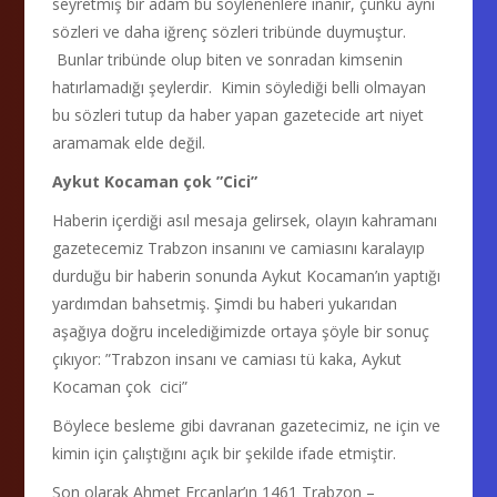
seyretmiş bir adam bu söylenenlere inanır, çünkü aynı
sözleri ve daha iğrenç sözleri tribünde duymuştur.
Bunlar tribünde olup biten ve sonradan kimsenin
hatırlamadığı şeylerdir. Kimin söylediği belli olmayan
bu sözleri tutup da haber yapan gazetecide art niyet
aramamak elde değil.
Aykut Kocaman çok ”Cici”
Haberin içerdiği asıl mesaja gelirsek, olayın kahramanı
gazetecemiz Trabzon insanını ve camiasını karalayıp
durduğu bir haberin sonunda Aykut Kocaman’ın yaptığı
yardımdan bahsetmiş. Şimdi bu haberi yukarıdan
aşağıya doğru incelediğimizde ortaya şöyle bir sonuç
çıkıyor: ”Trabzon insanı ve camiası tü kaka, Aykut
Kocaman çok cici”
Böylece besleme gibi davranan gazetecimiz, ne için ve
kimin için çalıştığını açık bir şekilde ifade etmiştir.
Son olarak Ahmet Ercanlar’ın 1461 Trabzon –