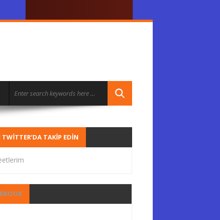
I TWITTER’DA TAKIP EDIN
etlerim
CEBOOK