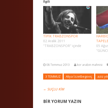
İlgili
TİPİK TRABZONSPOR
HARBİ
02 Aralık 2011
TAPELE
"TRABZONSPOR" içinde
05 Ağu
"GÜNCE
08 Temmuz 2013
kor arabin mahnisi
3 TEMMUZ
Aliya İzzetbegoviç
aziz yıl
←
SUÇLU KİM
BIR YORUM YAZIN