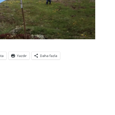
sta
Yazdır
Daha fazla