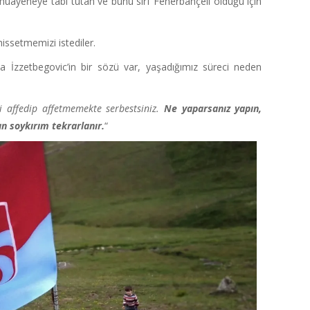
 muayeneye tabi tutan ve bunu sırf Fenerbahçeli olduğu için
issetmemizi istediler.
 İzzetbegovic’in bir sözü var, yaşadığımız süreci neden
i affedip affetmemekte serbestsiniz.
Ne yaparsanız yapın,
 soykırım tekrarlanır.
“