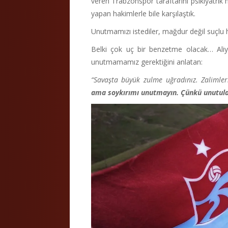
veren Trabzonspor taraftarını psikiyatrik
yapan hakimlerle bile karşılaştık.
Unutmamızı istediler, mağdur değil suçlu h
Belki çok uç bir benzetme olacak… Aliya
unutmamamız gerektiğini anlatan:
“Savaşta büyük zulme uğradınız. Zalimler
ama soykırımı unutmayın. Çünkü unutulan