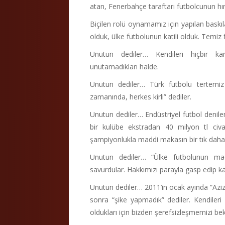
atan, Fenerbahçe taraftarı futbolcunun hır
Biçilen rolü oynamamız için yapılan baskıl
olduk, ülke futbolunun katili olduk. Temiz 
Unutun dediler… Kendileri hiçbir kan
unutamadıkları halde.
Unutun dediler… Türk futbolu tertemi
zamanında, herkes kirli” dediler.
Unutun dediler… Endüstriyel futbol deni
bir kulübe ekstradan 40 milyon tl civa
şampiyonlukla maddi makasın bir tık daha 
Unutun dediler… “Ülke futbolunun madd
savurdular. Hakkımızı parayla gasp edip ka
Unutun dediler… 2011’in ocak ayında “Azi
sonra “şike yapmadık” dediler. Kendiler
oldukları için bizden şerefsizleşmemizi bekl