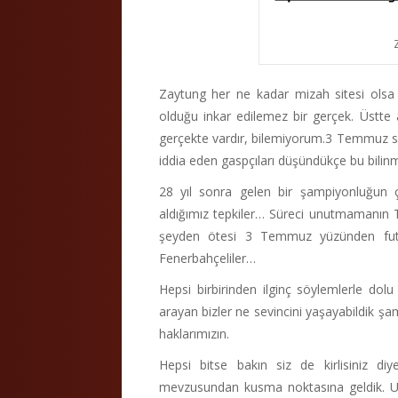
Zaytung her ne kadar mizah sitesi olsa 
olduğu inkar edilemez bir gerçek. Üstte 
gerçekte vardır, bilemiyorum.3 Temmuz s
iddia eden gaspçıları düşündükçe bu bilinm
28 yıl sonra gelen bir şampiyonluğun ça
aldığımız tepkiler… Süreci unutmamanın T
şeyden ötesi 3 Temmuz yüzünden futbo
Fenerbahçeliler…
Hepsi birbirinden ilginç söylemlerle dol
arayan bizler ne sevincini yaşayabildik ş
haklarımızın.
Hepsi bitse bakın siz de kirlisiniz diy
mevzusundan kusma noktasına geldik. Um