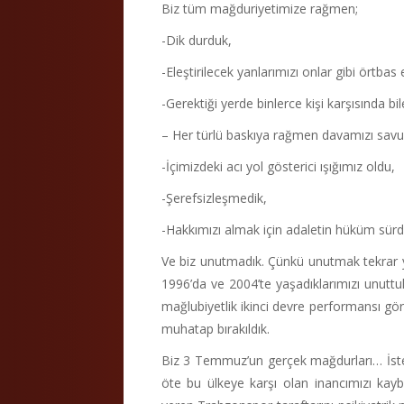
Biz tüm mağduriyetimize rağmen;
-Dik durduk,
-Eleştirilecek yanlarımızı onlar gibi örtbas
-Gerektiği yerde binlerce kişi karşısında
– Her türlü baskıya rağmen davamızı sav
-İçimizdeki acı yol gösterici ışığımız oldu,
-Şerefsizleşmedik,
-Hakkımızı almak için adaletin hüküm sür
Ve biz unutmadık. Çünkü unutmak tekrar ya
1996’da ve 2004’te yaşadıklarımızı unuttu
mağlubiyetlik ikinci devre performansı g
muhatap bırakıldık.
Biz 3 Temmuz’un gerçek mağdurları… İsteğ
öte bu ülkeye karşı olan inancımızı kaybe