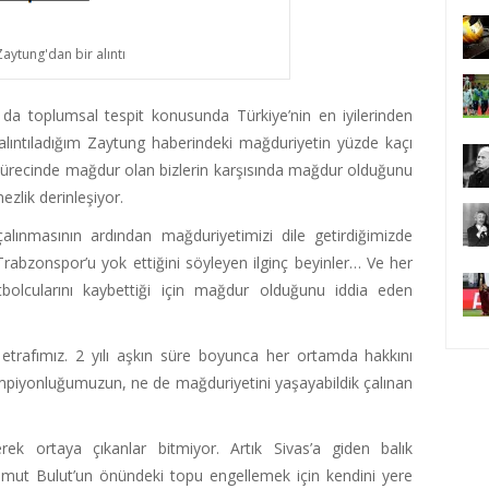
Zaytung'dan bir alıntı
da toplumsal tespit konusunda Türkiye’nin en iyilerinden
alıntıladığım Zaytung haberindeki mağduriyetin yüzde kaçı
ürecinde mağdur olan bizlerin karşısında mağdur olduğunu
ezlik derinleşiyor.
lınmasının ardından mağduriyetimizi dile getirdiğimizde
rabzonspor’u yok ettiğini söyleyen ilginç beyinler… Ve her
lcularını kaybettiği için mağdur olduğunu iddia eden
u etrafımız. 2 yılı aşkın süre boyunca her ortamda hakkını
ampiyonluğumuzun, ne de mağduriyetini yaşayabildik çalınan
erek ortaya çıkanlar bitmiyor. Artık Sivas’a giden balık
ut Bulut’un önündeki topu engellemek için kendini yere