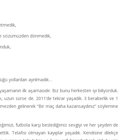
 etmedik,
 bile sözümüzden dönmedik,
unduk,
düğü yollardan ayrılmadık…
şamanın ilk aşamasıdır. Biz bunu herkesten iyi biliyorduk.
k, uzun sürse de. 2011’de tekrar yaşadık. 3 beraberlik ve 1
örmezden gelinerek “Bir maç daha kazansaydınız” söylemine
imizi, futbola karşı beslediğimiz sevgiyi ve her şeyden de
ttik. Telafisi olmayan kayıplar yaşadık. Kendisine dilekçe