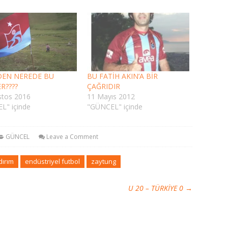
DEN NEREDE BU
BU FATİH AKIN’A BİR
R????
ÇAĞRIDIR
stos 2016
11 Mayıs 2012
L" içinde
"GÜNCEL" içinde
GÜNCEL
Leave a Comment
dırım
endüstriyel futbol
zaytung
U 20 – TÜRKİYE 0
→