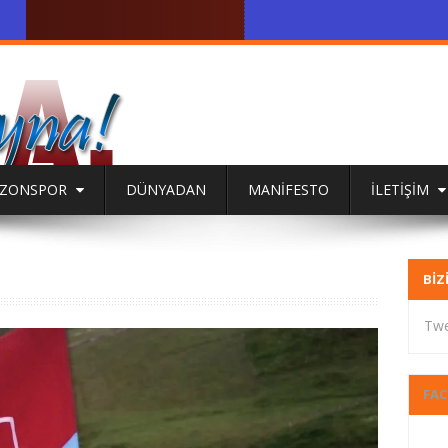
BZONSPOR
DÜNYADAN
MANİFESTO
İLETİŞİM
BIZ
Twe
FA