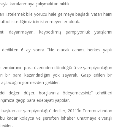
sıyla karalanmaya çalışmaktan bıktık.
arı listelemek bile yorucu hale gelmeye başladı. Vatan haini
futbol istediğimiz için istenmeyenler olduk.
ıtı dayanmayan, kaybedilmiş şampiyonluk yarışlarını
z dedikten 6 ay sonra “Ne olacak canım, herkes yaptı
len zımbırtının para üzerinden döndüğünü ve şampiyonluğun
rı bir para kazandırdığını yok sayarak. Gasp edilen bir
açılacağını görmezden geldiler.
i değeri düşer, borçlarınızı ödeyemezsiniz” tehditleri
rşımıza geçip para edebiyatı yaptılar.
z başkan alır şampiyonluğu” dediler, 2011’İn Temmuz’undan
i bu kadar kolayca ve şereften bihaber unutmaya elverişli
ediler.