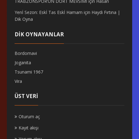
TRABZONSPOR’UN DÖRT MEVSİMİ
için
Hasan
Yenİ Sezon: Eskİ Tas Eskİ Hamam
için
Haydi Fırtına |
Dik Oyna
DİK OYNAYANLAR
Bordomavi
Joganita
Tsunami 1967
Vira
ÜST VERI
Oturum aç
Kayıt akışı
Yorum akışı