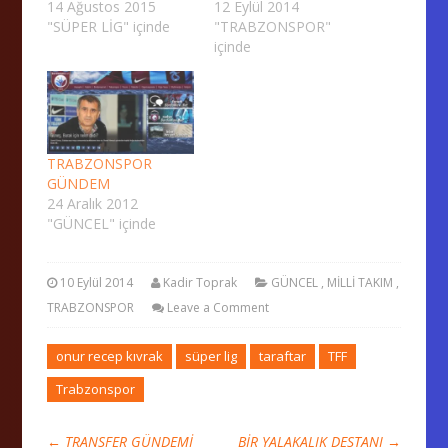
14 Ağustos 2015
12 Eylül 2014
"SÜPER LİG" içinde
"TRABZONSPOR"
içinde
TRABZONSPOR
GÜNDEM
24 Aralık 2012
"GÜNCEL" içinde
10 Eylül 2014
Kadir Toprak
GÜNCEL
,
MİLLİ TAKIM
,
TRABZONSPOR
Leave a Comment
onur recep kıvrak
süper lig
taraftar
TFF
Trabzonspor
←
TRANSFER GÜNDEMİ
BİR YALAKALIK DESTANI
→