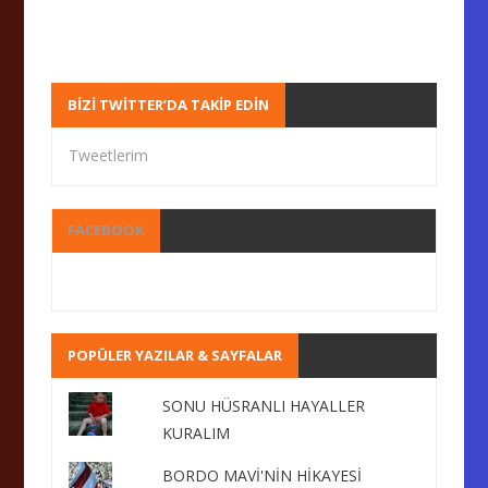
BIZI TWITTER’DA TAKIP EDIN
Tweetlerim
FACEBOOK
POPÜLER YAZILAR & SAYFALAR
SONU HÜSRANLI HAYALLER
KURALIM
BORDO MAVİ'NİN HİKAYESİ