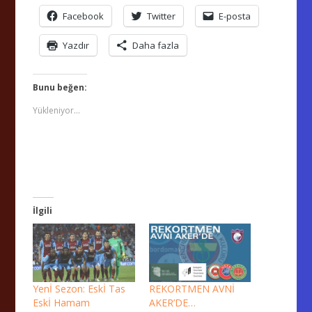
Facebook
Twitter
E-posta
Yazdır
Daha fazla
Bunu beğen:
Yükleniyor...
İlgili
Yenİ Sezon: Eskİ Tas
REKORTMEN AVNİ
Eskİ Hamam
AKER’DE…