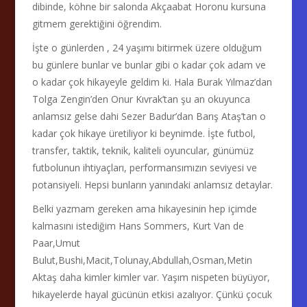
dibinde, köhne bir salonda Akçaabat Horonu kursuna
gitmem gerektiğini öğrendim.
İşte o günlerden , 24 yaşımı bitirmek üzere olduğum
bu günlere bunlar ve bunlar gibi o kadar çok adam ve
o kadar çok hikayeyle geldim ki. Hala Burak Yılmaz’dan
Tolga Zengin’den Onur Kıvrak’tan şu an okuyunca
anlamsız gelse dahi Sezer Badur’dan Barış Ataş’tan o
kadar çok hikaye üretiliyor ki beynimde. İşte futbol,
transfer, taktik, teknik, kaliteli oyuncular, günümüz
futbolunun ihtiyaçları, performansımızın seviyesi ve
potansiyeli. Hepsi bunların yanındaki anlamsız detaylar.
Belki yazmam gereken ama hikayesinin hep içimde
kalmasını istediğim Hans Sommers, Kurt Van de
Paar,Umut
Bulut,Bushi,Macit,Tolunay,Abdullah,Osman,Metin
Aktaş daha kimler kimler var. Yaşım nispeten büyüyor,
hikayelerde hayal gücünün etkisi azalıyor. Çünkü çocuk