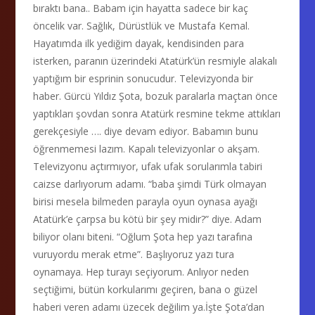
bıraktı bana.. Babam için hayatta sadece bir kaç
öncelik var. Sağlık, Dürüstlük ve Mustafa Kemal.
Hayatımda ilk yediğim dayak, kendisinden para
isterken, paranın üzerindeki Atatürk’ün resmiyle alakalı
yaptığım bir esprinin sonucudur. Televizyonda bir
haber. Gürcü Yıldız Şota, bozuk paralarla maçtan önce
yaptıkları şovdan sonra Atatürk resmine tekme attıkları
gerekçesiyle …. diye devam ediyor. Babamın bunu
öğrenmemesi lazım. Kapalı televizyonlar o akşam.
Televizyonu açtırmıyor, ufak ufak sorularımla tabiri
caizse darlıyorum adamı. “baba şimdi Türk olmayan
birisi mesela bilmeden parayla oyun oynasa ayağı
Atatürk’e çarpsa bu kötü bir şey midir?” diye. Adam
biliyor olanı biteni. “Oğlum Şota hep yazı tarafına
vuruyordu merak etme”. Başlıyoruz yazı tura
oynamaya. Hep turayı seçiyorum. Anlıyor neden
seçtiğimi, bütün korkularımı geçiren, bana o güzel
haberi veren adamı üzecek değilim ya.İşte Şota’dan