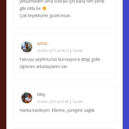
yetişemedim ama sonrası için bana film şeridi
gibi oldu be
Çok teşekkürler güzel insan.
oziloz
25 Ekim 2011 at 00:27
|
Yanıtla
Falsoyu şeyhmuz’un bursaspor’a attığı golle
öğrenen arkadaşlarım var.
EBay
25 Ekim 2011 at 21:40
|
Yanıtla
Harika kardeşim. Ellerine, yüreğine sağlık.