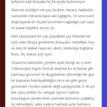
kafasının tadı dünyada hiç bir şeyde bulunmuyor.
Eklemek istediğim tek şey. İbrahim Yattara. Hakikaten
numunelik miktarda kalan akıl sağlığımı, 10 sene evvel
doğmayarak bir ölçüde korumamı sağladığın için sana
ne kadar teşekkür etsem az.
Beni tanıyanların en çok şaşırdıkları şey tribünde her
türlü ufak detaya gözlerimin doluşudur. Genellikle maç
ve skor ile alakalı heyecan, sıkıntı, beklentiye bağlarlar
bunu. Hiç alakası yok oysa.
Soyunma odasından, çimlere ayak bastığı an o üzeri
Trabzonspor logolu formalı adamlar bu ve bunlar gibi
yazmaya gücümün ve duygularımın yetmediği her gün
bir başkasını hatırlayabildiğim onca anı gelir geçer
gözümden. Ve ben takımın değil şampiyonluk, 6. lık için
bile şansı yokken bu sebeple öğrenci halimle
bulunduğum yerden binin üzerinde kilometre uzaklıkta,
hiç bilmediğim, adını sadece haritada şehir bulmaca