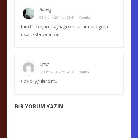
bbdog
05 Aralık 2011 at 08:41
|
Yanıtla
tam bir başucu kaynağı olmuş. ara sıra gelip
okumakta yarar var.
Oguz
23 Ocak 2012 at 14:56
|
Yanıtla
Cok duygulandim..
BIR YORUM YAZIN