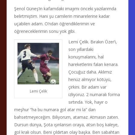
Şenol Güneş’in kafamdaki imajımı önceki yazılarımda
belirtmiştim. Hani şu camilerin minarelerine kadar
uçabilen adam. O’ndan öğrendiklerimin ve
öğreneceklerimin sonu yok gibi.
Lemi Çelik. Bırakın Özer’i,
son yıllardaki
konuşmalarını, hal
hareketlerini falan kenara.
Çocuğuz daha. Aklımız
henüz almıyor kötüyü,
çirkini. Bir adam var
Lemi Çelik
izliyoruz. 2 numaralı forma
sırtında. Yok, hayır o
meşhur “ha bu numara gol atar mi la” dan
bahsetmeyeceğim. Biliyorum, atamaz. Atmasın zaten.
Dursun dünya, Şota ışınlansın oraya, atsın boş kaleye,
gol kralı olsun. Beni çıldırtan olay başka. Ben sabahtan