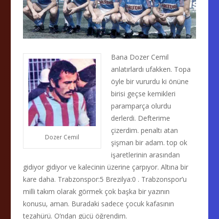
Bana Dozer Cemil
anlatırlardı ufakken. Topa
öyle bir vururdu ki önüne
birisi geçse kemikleri
paramparça olurdu
derlerdi. Defterime
çizerdim. penaltı atan
Dozer Cemil
şişman bir adam. top ok
işaretlerinin arasından
gidiyor gidiyor ve kalecinin üzerine çarpıyor. Altına bir
kare daha. Trabzonspor:5 Brezilya:0 . Trabzonspor’u
milli takım olarak görmek çok başka bir yazının
konusu, aman. Buradaki sadece çocuk kafasının
tezahürü. O’ndan gücü öğrendim.