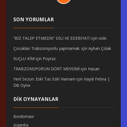
SON YORUMLAR
“BİZ TALEP ETMEDİK” DİLİ VE EDEBİYATI
için
viski
Çocukları Trabzonsporlu yapmamak.
için
Ayhan Çolak
SUÇLU KİM
için
Poyraz
TRABZONSPOR’UN DÖRT MEVSİMİ
için
Hasan
Yenİ Sezon: Eskİ Tas Eskİ Hamam
için
Haydi Fırtına |
Dik Oyna
DİK OYNAYANLAR
Bordomavi
Joganita