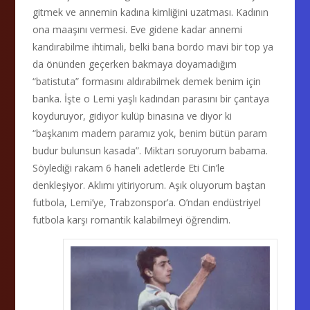
gitmek ve annemin kadına kimliğini uzatması. Kadının
ona maaşını vermesi. Eve gidene kadar annemi
kandırabilme ihtimali, belki bana bordo mavi bir top ya
da önünden geçerken bakmaya doyamadığım
“batistuta” formasını aldırabilmek demek benim için
banka. İşte o Lemi yaşlı kadından parasını bir çantaya
koyduruyor, gidiyor kulüp binasına ve diyor ki
“başkanım madem paramız yok, benim bütün param
budur bulunsun kasada”. Miktarı soruyorum babama.
Söylediği rakam 6 haneli adetlerde Eti Cin’le
denkleşiyor. Aklımı yitiriyorum. Aşık oluyorum baştan
futbola, Lemi’ye, Trabzonspor’a. O’ndan endüstriyel
futbola karşı romantik kalabilmeyi öğrendim.