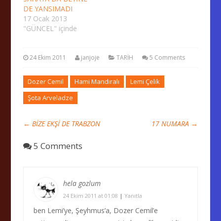
DE YANSIMADI
17 Ocak 2013
"GÜNCEL" içinde
24 Ekim 2011
janjoje
TARİH
5 Comments
Dozer Cemil
Hami Mandıralı
Lemi Çelik
Şota Arveladze
←
BİZE EKŞİ DE TRABZON
17 NUMARA
→
5 Comments
hela gozlum
24 Ekim 2011 at 01:08
|
Yanıtla
ben Lemi’ye, Şeyhmus’a, Dozer Cemil’e