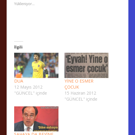
Yükleniyor...
İlgili
DUA
YİNE O ESMER
12 Mayıs 2012
ÇOCUK
"GÜNCEL" içinde
15 Haziran 2012
"GÜNCEL" içinde
SAHAYA DA BEYİNE