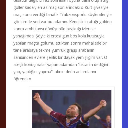
tesadüf değil. En az sonradan oyuna dahil olup attığı
goller kadar, en az maç sonlarındaki o Kürt şivesiyle
maç sonu verdiği fanatik Trabzonsporlu söylemleriyle
gönlümde yeri var bu adamın. Kendisinin attığı golden
sonra ambulansı dövüşünün bıraktığı izler ise
yanağımda. Şöyle ki ertesi gün boş kola kutusuyla
yapılan maçta golümü attıktan sonra mahallede bir
tane arabaya tekme yumruk girişip arabanın
sahibinden evlere şenlik bir dayak yemişliğim var. O
ateşli konuşmalar yapan adamdan “ustanın dediğini
yap, yaptığını yapma” lafının derin anlamlarını
öğrendim.