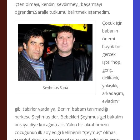
içten olmayı, kendini sevdirmeyi, başarmayı
öğrendim.Saralle tutkumu belirtmek istemedim.
Çocuk için
babanın
önemi
büyük bir
gerçek.
İşte “hop,
genç,
delikanlı,
yakışıklı,
Şeyhmus Suna
arkadaşım,
evladım”
gibi tabirler vardır ya. Benim babam tanımadığı
herkese Şeyhmus der. Bebekleri Şeyhmus gel bakalım
buraya diye kucağına alır. Yakın bir akrabamızın
çocuğunun ilk söylediği kelimenin “Çeymuş” olması