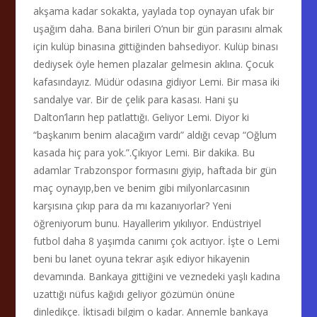
akşama kadar sokakta, yaylada top oynayan ufak bir
uşağım daha. Bana birileri O’nun bir gün parasını almak
için kulüp binasına gittiğinden bahsediyor. Kulüp binası
dediysek öyle hemen plazalar gelmesin aklına. Çocuk
kafasındayız. Müdür odasına gidiyor Lemi. Bir masa iki
sandalye var. Bir de çelik para kasası. Hani şu
Dalton’ların hep patlattığı. Geliyor Lemi. Diyor ki
“başkanım benim alacağım vardı” aldığı cevap “Oğlum
kasada hiç para yok.”.Çıkıyor Lemi. Bir dakika. Bu
adamlar Trabzonspor formasını giyip, haftada bir gün
maç oynayıp,ben ve benim gibi milyonlarcasının
karşısına çıkıp para da mı kazanıyorlar? Yeni
öğreniyorum bunu. Hayallerim yıkılıyor. Endüstriyel
futbol daha 8 yaşımda canımı çok acıtıyor. İşte o Lemi
beni bu lanet oyuna tekrar aşık ediyor hikayenin
devamında. Bankaya gittiğini ve veznedeki yaşlı kadına
uzattığı nüfus kağıdı geliyor gözümün önüne
dinledikçe. İktisadi bilgim o kadar. Annemle bankaya