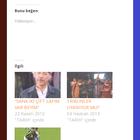
Bunu beğen:
Yükleniyor...
İlgili
“SANA İKİ ÇİFT LAFIM
TRİBÜNLER
VAR BEYİM”
UYANIYOR MU?
23 Kasım 2012
04 Haziran 2013
"TARİH" içinde
"TARİH" içinde