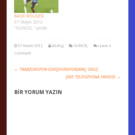
BASK BÖLGESİ
07 Mayıs 2012
"GÜNCEL" içinde
27 Kasım 2012
bbdog
GÜNCEL
Leave a
Comment
←
TRABZONSPOR-ESKİŞEHİRSPOR(MAÇ ÖNÜ)
ŞİKE TELEVİZYONA YANSIDI
→
BIR YORUM YAZIN