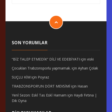
SON YORUMLAR
“BİZ TALEP ETMEDİK” DİLİ VE EDEBİYATI
için
viski
Çocukları Trabzonsporlu yapmamak.
için
Ayhan Çolak
SUÇLU KİM
için
Poyraz
TRABZONSPOR’UN DÖRT MEVSİMİ
için
Hasan
Yenİ Sezon: Eskİ Tas Eskİ Hamam
için
Haydi Fırtına |
Dik Oyna