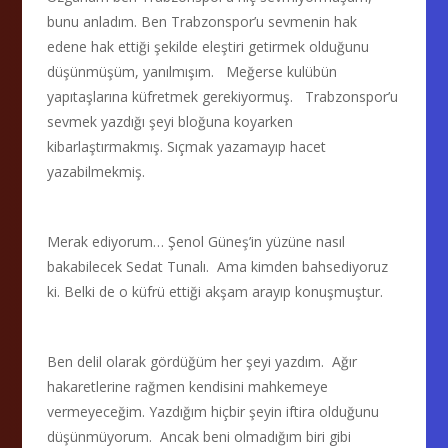
bunu anladım. Ben Trabzonspor’u sevmenin hak
edene hak ettiği şekilde eleştiri getirmek olduğunu
düşünmüşüm, yanılmışım. Meğerse kulübün
yapıtaşlarına küfretmek gerekiyormuş. Trabzonspor’u
sevmek yazdığı şeyi bloğuna koyarken
kibarlaştırmakmış. Sıçmak yazamayıp hacet
yazabilmekmiş.
Merak ediyorum… Şenol Güneş’in yüzüne nasıl
bakabilecek Sedat Tunalı. Ama kimden bahsediyoruz
ki. Belki de o küfrü ettiği akşam arayıp konuşmuştur.
Ben delil olarak gördüğüm her şeyi yazdım. Ağır
hakaretlerine rağmen kendisini mahkemeye
vermeyeceğim. Yazdığım hiçbir şeyin iftira olduğunu
düşünmüyorum. Ancak beni olmadığım biri gibi