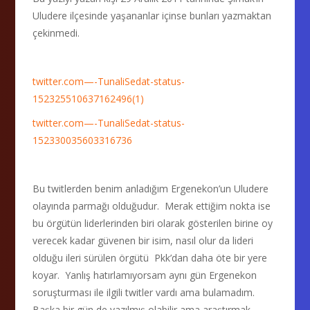
Uludere ilçesinde yaşananlar içinse bunları yazmaktan
çekinmedi.
twitter.com—-TunaliSedat-status-
152325510637162496(1)
twitter.com—-TunaliSedat-status-
152330035603316736
Bu twitlerden benim anladığım Ergenekon’un Uludere
olayında parmağı olduğudur. Merak ettiğim nokta ise
bu örgütün liderlerinden biri olarak gösterilen birine oy
verecek kadar güvenen bir isim, nasıl olur da lideri
olduğu ileri sürülen örgütü Pkk’dan daha öte bir yere
koyar. Yanlış hatırlamıyorsam aynı gün Ergenekon
soruşturması ile ilgili twitler vardı ama bulamadım.
Başka bir gün de yazılmış olabilir ama araştırmak