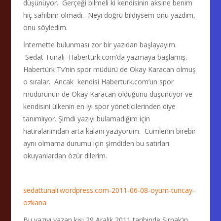
düşünüyor. Gerçeği bilmeli ki kendisinin aksine benim
hiç sahibim olmadı. Neyi doğru bildiysem onu yazdım,
onu söyledim.
İnternette bulunması zor bir yazıdan başlayayım.
Sedat Tunalı Haberturk.com’da yazmaya başlamış.
Habertürk Tv’nin spor müdürü de Okay Karacan olmuş
o sıralar. Ancak kendisi Haberturk.com’un spor
müdürünün de Okay Karacan olduğunu düşünüyor ve
kendisini ülkenin en iyi spor yöneticilerinden diye
tanımlıyor. Şimdi yazıyı bulamadığım için
hatıralarımdan arta kalanı yazıyorum. Cümlenin birebir
aynı olmama durumu için şimdiden bu satırları
okuyanlardan özür dilerim.
sedattunali.wordpress.com-2011-06-08-oyum-tuncay-
ozkana
Bu yazıyı yazan kişi 29 Aralık 2011 tarihinde Şırnak’ın