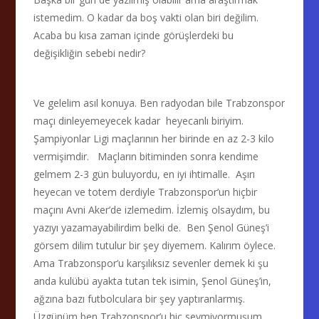
istemedim. O kadar da boş vakti olan biri değilim.
Acaba bu kısa zaman içinde görüşlerdeki bu
değişikliğin sebebi nedir?
Ve gelelim asıl konuya. Ben radyodan bile Trabzonspor
maçı dinleyemeyecek kadar heyecanlı biriyim.
Şampiyonlar Ligi maçlarının her birinde en az 2-3 kilo
vermişimdir. Maçların bitiminden sonra kendime
gelmem 2-3 gün buluyordu, en iyi ihtimalle. Aşırı
heyecan ve totem derdiyle Trabzonspor’un hiçbir
maçını Avni Aker’de izlemedim. İzlemiş olsaydım, bu
yazıyı yazamayabilirdim belki de. Ben Şenol Güneş’i
görsem dilim tutulur bir şey diyemem. Kalırım öylece.
Ama Trabzonspor’u karşılıksız sevenler demek ki şu
anda kulübü ayakta tutan tek isimin, Şenol Güneş’in,
ağzına bazı futbolculara bir şey yaptıranlarmış.
Üzgünüm ben Trabzonspor’u hiç sevmiyormuşum,