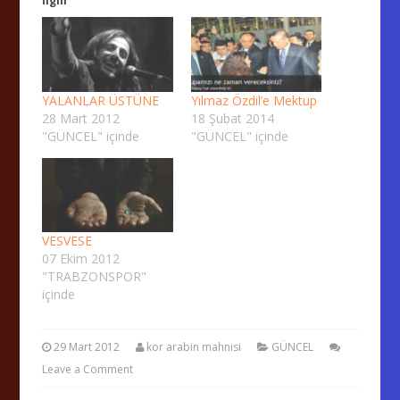
İlgili
YALANLAR ÜSTÜNE
Yılmaz Özdil’e Mektup
28 Mart 2012
18 Şubat 2014
"GÜNCEL" içinde
"GÜNCEL" içinde
VESVESE
07 Ekim 2012
"TRABZONSPOR"
içinde
29 Mart 2012
kor arabin mahnisi
GÜNCEL
Leave a Comment