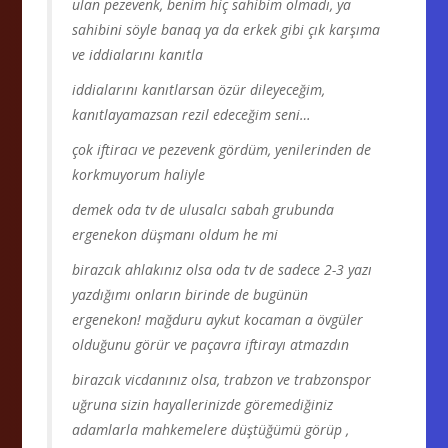
ulan pezevenk, benim hiç sahibim olmadı, ya
sahibini söyle banaq ya da erkek gibi çık karşıma
ve iddialarını kanıtla
iddialarını kanıtlarsan özür dileyeceğim,
kanıtlayamazsan rezil edeceğim seni…
çok iftiracı ve pezevenk gördüm, yenilerinden de
korkmuyorum haliyle
demek oda tv de ulusalcı sabah grubunda
ergenekon düşmanı oldum he mi
birazcık ahlakınız olsa oda tv de sadece 2-3 yazı
yazdığımı onların birinde de bugünün
ergenekon! mağduru aykut kocaman a övgüler
olduğunu görür ve paçavra iftirayı atmazdın
birazcık vicdanınız olsa, trabzon ve trabzonspor
uğruna sizin hayallerinizde göremediğiniz
adamlarla mahkemelere düştüğümü görüp ,