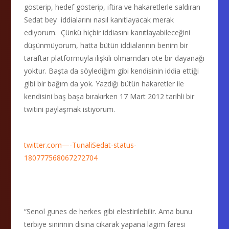
gösterip, hedef gösterip, iftira ve hakaretlerle saldıran
Sedat bey iddialarını nasıl kanıtlayacak merak
ediyorum. Çünkü hiçbir iddiasını kanıtlayabileceğini
düşünmüyorum, hatta bütün iddialarının benim bir
taraftar platformuyla ilişkili olmamdan öte bir dayanağı
yoktur. Başta da söylediğim gibi kendisinin iddia ettiği
gibi bir bağım da yok. Yazdığı bütün hakaretler ile
kendisini baş başa bırakırken 17 Mart 2012 tarihli bir
twitini paylaşmak istiyorum.
twitter.com—-TunaliSedat-status-
180777568067272704
“Senol gunes de herkes gibi elestirilebilir. Ama bunu
terbiye sinirinin disina cikarak yapana lagim faresi