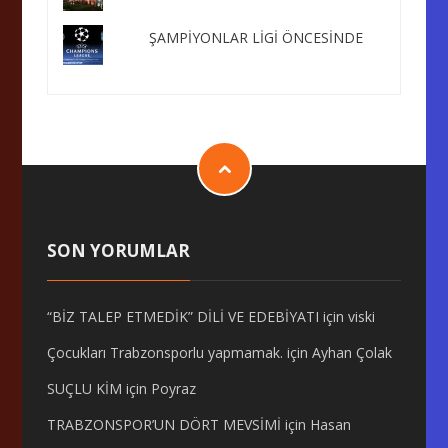
ŞAMPİYONLAR LİGİ ÖNCESİNDE
SON YORUMLAR
“BİZ TALEP ETMEDİK” DİLİ VE EDEBİYATI
için
viski
Çocukları Trabzonsporlu yapmamak.
için
Ayhan Çolak
SUÇLU KİM
için
Poyraz
TRABZONSPOR’UN DÖRT MEVSİMİ
için
Hasan