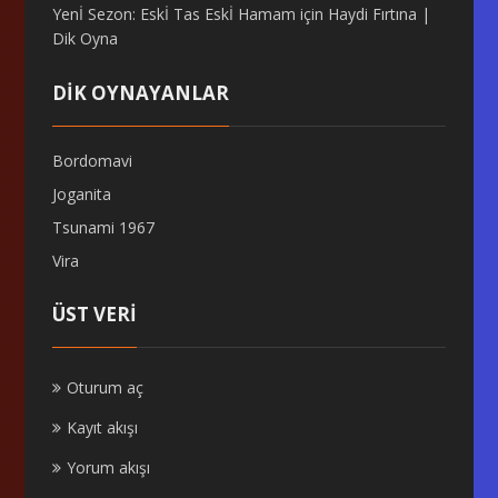
Yenİ Sezon: Eskİ Tas Eskİ Hamam
için
Haydi Fırtına |
Dik Oyna
DİK OYNAYANLAR
Bordomavi
Joganita
Tsunami 1967
Vira
ÜST VERI
Oturum aç
Kayıt akışı
Yorum akışı