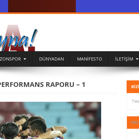
BZONSPOR
DÜNYADAN
MANİFESTO
İLETİŞİM
 PERFORMANS RAPORU – 1
BIZ
Twe
FA