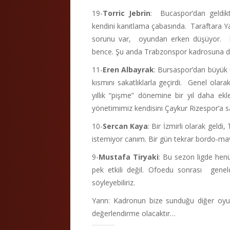
19-
Torric Jebrin
: Bucaspor’dan geldik
kendini kanıtlama çabasında. Taraftara Yatt
sorunu var, oyundan erken düşüyor. Fiz
bence. Şu anda Trabzonspor kadrosuna dah
11-
Eren Albayrak
: Bursaspor’dan büyük
kısmını sakatlıklarla geçirdi. Genel olar
yıllık “pişme” dönemine bir yıl daha ek
yönetimimiz kendisini Çaykur Rizespor’a 
10-
Sercan Kaya
: Bir İzmirli olarak geld
istemiyor canım. Bir gün tekrar bordo-ma
9-
Mustafa Tiryaki
: Bu sezon ligde henü
pek etkili değil. Ofoedu sonrası genel
söyleyebiliriz.
Yarın: Kadronun bize sunduğu diğer oyun
değerlendirme olacaktır…