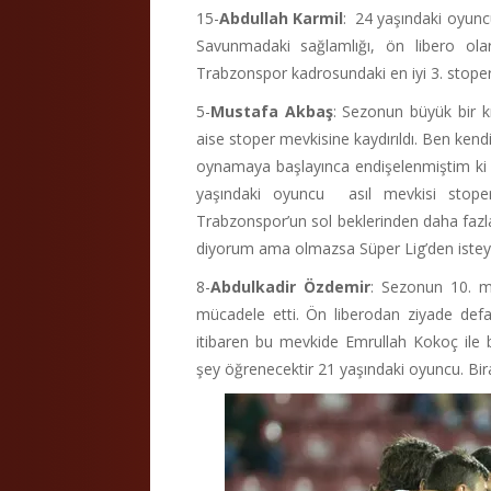
15-
Abdullah Karmil
: 24 yaşındaki oyunc
Savunmadaki sağlamlığı, ön libero olar
Trabzonspor kadrosundaki en iyi 3. stop
5-
Mustafa Akbaş
: Sezonun büyük bir kı
aise stoper mevkisine kaydırıldı. Ben ken
oynamaya başlayınca endişelenmiştim ki ö
yaşındaki oyuncu asıl mevkisi stop
Trabzonspor’un sol beklerinden daha faz
diyorum ama olmazsa Süper Lig’den isteye
8-
Abdulkadir Özdemir
: Sezonun 10. m
mücadele etti. Ön liberodan ziyade def
itibaren bu mevkide Emrullah Kokoç ile b
şey öğrenecektir 21 yaşındaki oyuncu. Bir