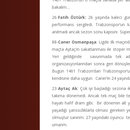
bakalım…
26-
Fatih Öztürk:
26 yaşında kaleci gün
performans sergiledi. Trabzonspor’un k
anılmadı ancak sezon sonu kapısını Süper 
88-
Caner Osmanpaşa
: Ligde ilk maçınd
maçta Aytaç’ın sakatlanması ile stoper m
Yeri geldiğinde savunmada tek a
organizasyonlarından sonra geri dönüşler
Bugün 1461 Trabzon’dan Trabzonspor’un
kendisine daha uygun. Caner’in 24 yaşında
23-
Aytaç Ak
: Çok iyi başladığı sezona i
takıma dönemedi. Ancak tek maç bile tecr
hayatı hafif dram gibi. Bir dönemin alt 
yaşadığı şanssızlıklarla olması gereken y
olmuştur sanırım. 27 yaşındaki oyuncu tec
umarım.