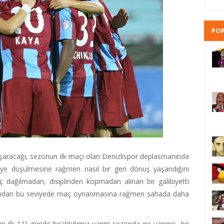
POP
aşaracağı, sezonun ilk maçı olan Denizlispor deplasmanında
eriye düşülmesine rağmen nasıl bir geri dönüş yaşandığını
ç dağılmadan, disiplinden kopmadan alınan bir galibiyetti
kımından bu seviyede maç oynanmasına rağmen sahada daha
ilk 11’i geride bıraktığımız yarım sezonda ne yapmış, bir