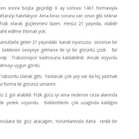
ten sonra boşta geçirdiği 6 ay sonrası 1461 formasıyla
ara’yı hatırlatıyor. Ama biraz sorunu var; onun gibi istikrar
ik olarak güçlenmesi lazım. Henüz 21 yaşında, olabilir
il edilme ihtimali yok.
 umutlarla gelen 21 yaşındaki kanat oyuncusu sezonun bir
ak beklenen seviyeye gelmese de iyi bir görüntü çizdi. Bir
lenip Trabzonspor kadrosuna katılabilirdi. Ancak vizyonlu
satmayı uygun gördü.
i, Trabzonlu olarak gitti. Yazılacak çok şey var da hiç yazmak
vi forma ile görürüz umarım.
z 2 gol atabildi. Fizik gücü iyi ama nedense ceza alanında
de yedek soyundu. Beklentilerin çok uzağında kaldığını
culara bir göz atacağım. Yorumlarınızla daha renkli bir