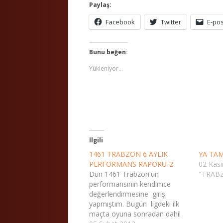
Paylaş:
Facebook
Twitter
E-po
Bunu beğen:
Yükleniyor...
İlgili
1461 TRABZON 6 AYLIK
YA TA
PERFORMANS RAPORU-2
02 Kas
Dün 1461 Trabzon'un
"TRABZ
performansının kendimce
değerlendirmesine giriş
yapmıştım. Bugün ligdeki ilk
maçta oyuna sonradan dahil