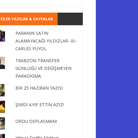
ÜLER YAZILAR & SAYFALAR
PARANIN SATIN
ALAMAYACAĞI YILDIZLAR -III-:
CARLES PUYOL
TRABZON TRANSFER
GÜNLÜĞÜ VE DEĞİŞMEYEN
PARADİGMA
BİR 25 HAZİRAN YAZISI
ŞİMDİ AYIP ETTİN AZİZ!
ORDU DEPLASMANI
Yılmaz Özdil’e Mektup