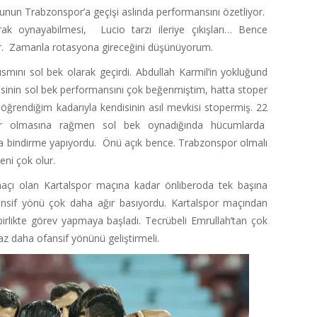
unun Trabzonspor’a geçişi aslında performansını özetliyor.
ak oynayabilmesi, Lucio tarzı ileriye çıkışları… Bence
er. Zamanla rotasyona gireceğini düşünüyorum.
smını sol bek olarak geçirdi. Abdullah Karmil’in yokluğund
disinin sol bek performansını çok beğenmiştim, hatta stoper
ğrendiğim kadarıyla kendisinin asıl mevkisi stopermiş. 22
er olmasına rağmen sol bek oynadığında hücumlarda
la bindirme yapıyordu. Önü açık bence. Trabzonspor olmalı
ni çok olur.
açı olan Kartalspor maçına kadar önliberoda tek başına
ansif yönü çok daha ağır basıyordu. Kartalspor maçından
irlikte görev yapmaya başladı. Tecrübeli Emrullah’tan çok
az daha ofansif yönünü geliştirmeli.