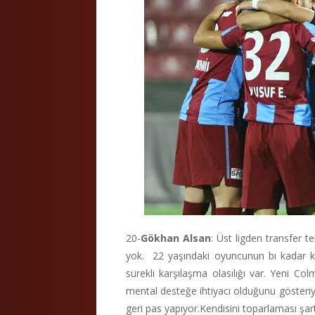
20-
Gökhan Alsan
: Üst ligden transfer te
yok. 22 yaşındaki oyuncunun bı kadar k
sürekli karşılaşma olasılığı var. Yeni 
mental desteğe ihtiyacı olduğunu gösteriy
geri pas yapıyor.Kendisini toparlaması şart