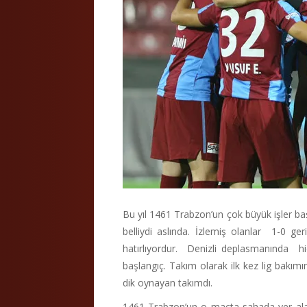
Bu yıl 1461 Trabzon’un çok büyük işler b
belliydi aslında. İzlemiş olanlar 1-0 g
hatırlıyordur. Denizli deplasmanında hi
başlangıç. Takım olarak ilk kez lig ba
dik oynayan takımdı.
1461 Trabzon’un o maçta sahada yer alan 