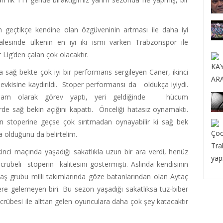
 geçtikçe kendine olan özgüveninin artması ile daha iyi
alesinde ülkenin en iyi iki ismi varken Trabzonspor ile
Lig’den çalan çok olacaktır.
a sağ bekte çok iyi bir performans sergileyen Caner, ikinci
evkisine kaydırıldı. Stoper performansı da oldukça iyiydi.
dam olarak görev yaptı, yeri geldiğinde hücum
de sağ bekin açığını kapattı. Önceliği hatasız oynamaktı.
 stoperine geçse çok sırıtmadan oynayabilir ki sağ bek
 olduğunu da belirtelim.
kinci maçında yaşadığı sakatlıkla uzun bir ara verdi, henüz
übeli stoperin kalitesini göstermişti. Aslında kendisinin
yaş grubu milli takımlarında göze batanlarından olan Aytaç
ere gelemeyen biri. Bu sezon yaşadığı sakatlıksa tuz-biber
rübesi ile alttan gelen oyunculara daha çok şey katacaktır