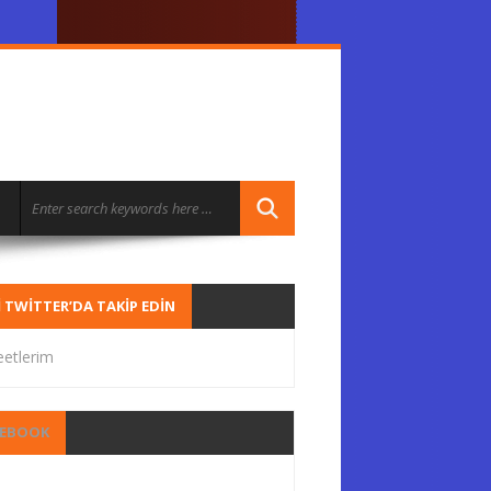
I TWITTER’DA TAKIP EDIN
etlerim
CEBOOK