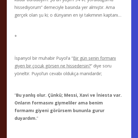
hissediyorum” demeciyle basında yer almıştır. Ama
gerçek olan şu ki; o dünyanın en iyi takımının kaptanı…
*
İspanyol bir muhabir Puyol’a “
Bir gün senin formanı
giyen bir çocuk görsen ne hissedersin?
” diye soru
yöneltir. Puyol’un cevabı oldukça manidardır;
“
Bu yanlış olur. Çünkü; Messi, Xavi ve İniesta var.
Onların formasını giymeliler ama benim
formamı giyeni görürsem bununla gurur
duyardım.
”