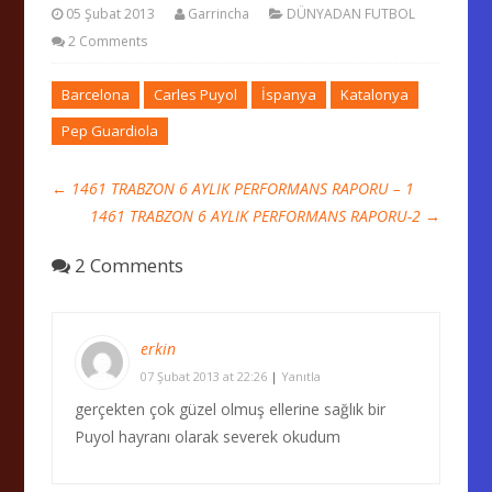
05 Şubat 2013
Garrincha
DÜNYADAN FUTBOL
2 Comments
Barcelona
Carles Puyol
İspanya
Katalonya
Pep Guardiola
←
1461 TRABZON 6 AYLIK PERFORMANS RAPORU – 1
1461 TRABZON 6 AYLIK PERFORMANS RAPORU-2
→
2 Comments
erkin
07 Şubat 2013 at 22:26
|
Yanıtla
gerçekten çok güzel olmuş ellerine sağlık bir
Puyol hayranı olarak severek okudum