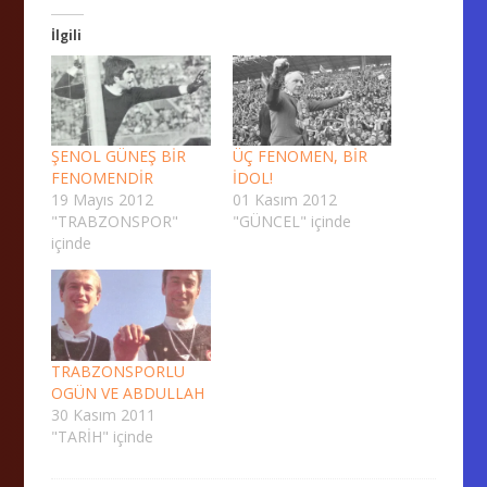
İlgili
ŞENOL GÜNEŞ BİR
ÜÇ FENOMEN, BİR
FENOMENDİR
İDOL!
19 Mayıs 2012
01 Kasım 2012
"TRABZONSPOR"
"GÜNCEL" içinde
içinde
TRABZONSPORLU
OGÜN VE ABDULLAH
30 Kasım 2011
"TARİH" içinde