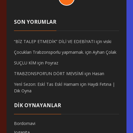
SON YORUMLAR
“BİZ TALEP ETMEDİK” DİLİ VE EDEBİYATI
için
viski
Çocukları Trabzonsporlu yapmamak.
için
Ayhan Çolak
SUÇLU KİM
için
Poyraz
TRABZONSPOR’UN DÖRT MEVSİMİ
için
Hasan
Yenİ Sezon: Eskİ Tas Eskİ Hamam
için
Haydi Fırtına |
Dik Oyna
DİK OYNAYANLAR
Bordomavi
Joganita