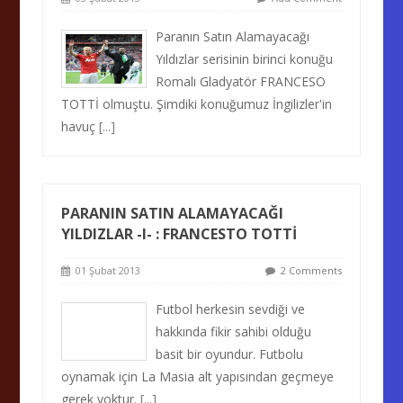
Paranın Satın Alamayacağı
Yıldızlar serisinin birinci konuğu
Romalı Gladyatör FRANCESO
TOTTİ olmuştu. Şimdiki konuğumuz İngilizler'in
havuç
[...]
PARANIN SATIN ALAMAYACAĞI
YILDIZLAR -I- : FRANCESTO TOTTİ
01 Şubat 2013
2 Comments
Futbol herkesin sevdiği ve
hakkında fikir sahibi olduğu
basit bir oyundur. Futbolu
oynamak için La Masia alt yapısından geçmeye
gerek yoktur.
[...]