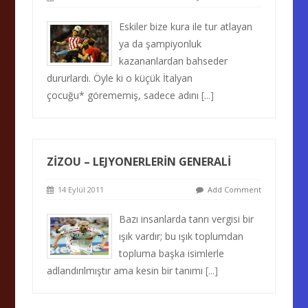
Eskiler bize kura ile tur atlayan
ya da şampiyonluk
kazananlardan bahseder
dururlardı. Öyle ki o küçük İtalyan
çocuğu* görememiş, sadece adını
[...]
ZİZOU – LEJYONERLERİN GENERALİ
14 Eylül 2011
Add Comment
Bazı insanlarda tanrı vergisi bir
ışık vardır; bu ışık toplumdan
topluma başka isimlerle
adlandırılmıştır ama kesin bir tanımı
[...]