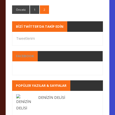
Önceki
1
2
BIZI TWITTER’DA TAKIP EDIN
Tweetlerim
FACEBOOK
POPÜLER YAZILAR & SAYFALAR
DENİZİN DELİSİ