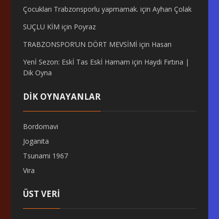
Çocukları Trabzonsporlu yapmamak.
için
Ayhan Çolak
SUÇLU KİM
için
Poyraz
TRABZONSPOR’UN DÖRT MEVSİMİ
için
Hasan
Yenİ Sezon: Eskİ Tas Eskİ Hamam
için
Haydi Fırtına |
Dik Oyna
DİK OYNAYANLAR
Bordomavi
Joganita
Tsunami 1967
Vira
ÜST VERI