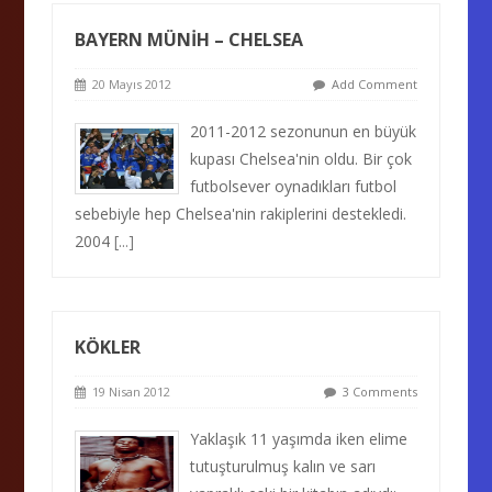
BAYERN MÜNİH – CHELSEA
20 Mayıs 2012
Add Comment
2011-2012 sezonunun en büyük
kupası Chelsea'nin oldu. Bir çok
futbolsever oynadıkları futbol
sebebiyle hep Chelsea'nin rakiplerini destekledi.
2004
[...]
KÖKLER
19 Nisan 2012
3 Comments
Yaklaşık 11 yaşımda iken elime
tutuşturulmuş kalın ve sarı