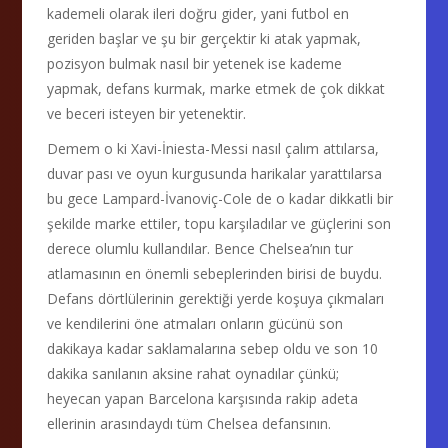
kademeli olarak ileri doğru gider, yani futbol en
geriden başlar ve şu bir gerçektir ki atak yapmak,
pozisyon bulmak nasıl bir yetenek ise kademe
yapmak, defans kurmak, marke etmek de çok dikkat
ve beceri isteyen bir yetenektir.
Demem o ki Xavi-İniesta-Messi nasıl çalım attılarsa,
duvar pası ve oyun kurgusunda harikalar yarattılarsa
bu gece Lampard-İvanoviç-Cole de o kadar dikkatli bir
şekilde marke ettiler, topu karşıladılar ve güçlerini son
derece olumlu kullandılar. Bence Chelsea’nın tur
atlamasının en önemli sebeplerinden birisi de buydu.
Defans dörtlülerinin gerektiği yerde koşuya çıkmaları
ve kendilerini öne atmaları onların gücünü son
dakikaya kadar saklamalarına sebep oldu ve son 10
dakika sanılanın aksine rahat oynadılar çünkü;
heyecan yapan Barcelona karşısında rakip adeta
ellerinin arasındaydı tüm Chelsea defansının.