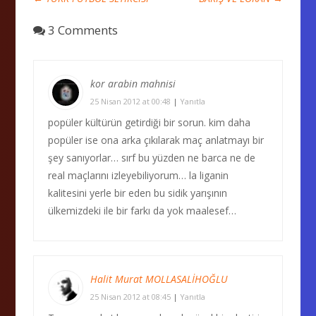
3 Comments
kor arabin mahnisi
25 Nisan 2012 at 00:48
|
Yanıtla
popüler kültürün getirdiği bir sorun. kim daha
popüler ise ona arka çıkılarak maç anlatmayı bir
şey sanıyorlar… sırf bu yüzden ne barca ne de
real maçlarını izleyebiliyorum… la liganin
kalitesini yerle bir eden bu sidik yarışının
ülkemizdeki ile bir farkı da yok maalesef…
Halit Murat MOLLASALİHOĞLU
25 Nisan 2012 at 08:45
|
Yanıtla