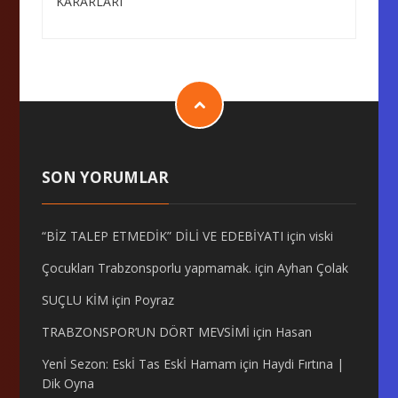
SON YORUMLAR
“BİZ TALEP ETMEDİK” DİLİ VE EDEBİYATI
için
viski
Çocukları Trabzonsporlu yapmamak.
için
Ayhan Çolak
SUÇLU KİM
için
Poyraz
TRABZONSPOR’UN DÖRT MEVSİMİ
için
Hasan
Yenİ Sezon: Eskİ Tas Eskİ Hamam
için
Haydi Fırtına |
Dik Oyna