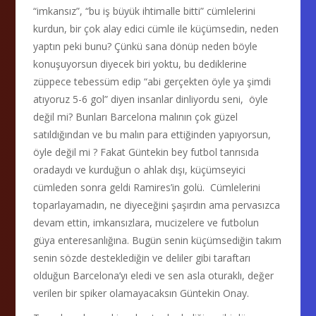
“imkansız”, “bu iş büyük ihtimalle bitti” cümlelerini
kurdun, bir çok alay edici cümle ile küçümsedin, neden
yaptın peki bunu? Çünkü sana dönüp neden böyle
konuşuyorsun diyecek biri yoktu, bu dediklerine
züppece tebessüm edip “abi gerçekten öyle ya şimdi
atıyoruz 5-6 gol” diyen insanlar dinliyordu seni, öyle
değil mi? Bunları Barcelona malının çok güzel
satıldığından ve bu malın para ettiğinden yapıyorsun,
öyle değil mi ? Fakat Güntekin bey futbol tanrısıda
oradaydı ve kurduğun o ahlak dışı, küçümseyici
cümleden sonra geldi Ramires’in golü. Cümlelerini
toparlayamadın, ne diyeceğini şaşırdın ama pervasızca
devam ettin, imkansızlara, mucizelere ve futbolun
güya enteresanlığına. Bugün senin küçümsediğin takım
senin sözde desteklediğin ve deliler gibi taraftarı
olduğun Barcelona’yı eledi ve sen asla oturaklı, değer
verilen bir spiker olamayacaksın Güntekin Onay.