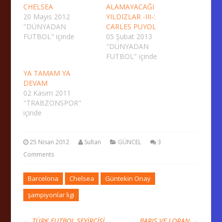
CHELSEA
ALAMAYACAĞI
20 Mayıs 2012
YILDIZLAR -III-:
"DÜNYADAN
CARLES PUYOL
FUTBOL" içinde
05 Şubat 2013
"DÜNYADAN
FUTBOL" içinde
YA TAMAM YA
DEVAM
02 Kasım 2011
"TRABZONSPOR"
içinde
25 Nisan 2012
Sultan
GÜNCEL
3
Comments
Barcelona
Chelsea
Güntekin Onay
şampiyonlar ligi
←
TÜRK FUTBOL SEYİRCİSİ
BARIŞ VE LORAN
→