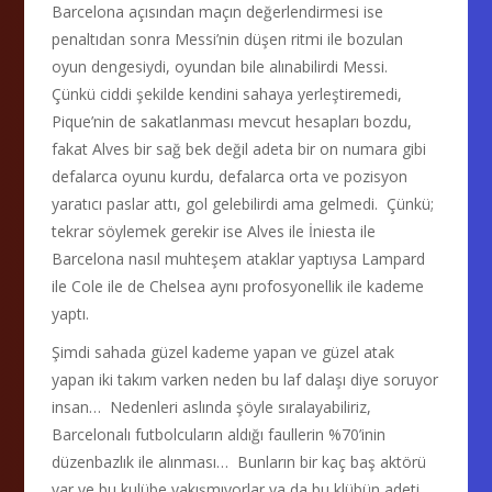
Barcelona açısından maçın değerlendirmesi ise
penaltıdan sonra Messi’nin düşen ritmi ile bozulan
oyun dengesiydi, oyundan bile alınabilirdi Messi.
Çünkü ciddi şekilde kendini sahaya yerleştiremedi,
Pique’nin de sakatlanması mevcut hesapları bozdu,
fakat Alves bir sağ bek değil adeta bir on numara gibi
defalarca oyunu kurdu, defalarca orta ve pozisyon
yaratıcı paslar attı, gol gelebilirdi ama gelmedi. Çünkü;
tekrar söylemek gerekir ise Alves ile İniesta ile
Barcelona nasıl muhteşem ataklar yaptıysa Lampard
ile Cole ile de Chelsea aynı profosyonellik ile kademe
yaptı.
Şimdi sahada güzel kademe yapan ve güzel atak
yapan iki takım varken neden bu laf dalaşı diye soruyor
insan… Nedenleri aslında şöyle sıralayabiliriz,
Barcelonalı futbolcuların aldığı faullerin %70’inin
düzenbazlık ile alınması… Bunların bir kaç baş aktörü
var ve bu kulübe yakışmıyorlar ya da bu klübün adeti