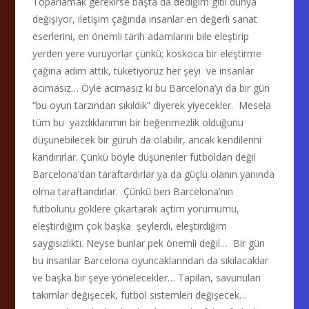
Toparlamak gerekirse başta da dediğim gibi dünya
değişiyor, iletişim çağında insanlar en değerli sanat
eserlerini, en önemli tarih adamlarını bile eleştirip
yerden yere vuruyorlar çünkü; koskoca bir eleştirme
çağına adım attık, tüketiyoruz her şeyi ve insanlar
acımasız… Öyle acımasız ki bu Barcelona’yı da bir gün
“bu oyun tarzından sıkıldık” diyerek yiyecekler. Mesela
tüm bu yazdıklarımın bir beğenmezlik olduğunu
düşünebilecek bir güruh da olabilir, ancak kendilerini
kandırırlar. Çünkü böyle düşünenler futboldan değil
Barcelona’dan taraftardırlar ya da güçlü olanın yanında
olma taraftarıdırlar. Çünkü ben Barcelona’nın
futbolunu göklere çıkartarak açtım yorumumu,
eleştirdiğim çok başka şeylerdi, eleştirdiğim
saygısızlıktı. Neyse bunlar pek önemli değil… Bir gün
bu insanlar Barcelona oyuncaklarından da sıkılacaklar
ve başka bir şeye yönelecekler… Tapılan, savunulan
takımlar değişecek, futbol sistemleri değişecek…