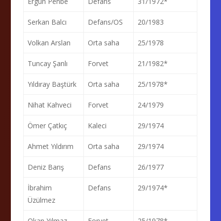
Ergun Penbe
Defans
31/1972*
Serkan Balcı
Defans/OS
20/1983
Volkan Arslan
Orta saha
25/1978
Tuncay Şanlı
Forvet
21/1982*
Yıldıray Baştürk
Orta saha
25/1978*
Nihat Kahveci
Forvet
24/1979
Ömer Çatkıç
Kaleci
29/1974
Ahmet Yıldırım
Orta saha
29/1974
Deniz Barış
Defans
26/1977
İbrahim
Defans
29/1974*
Üzülmez
Okan Yılmaz
Forvet
25/1978*