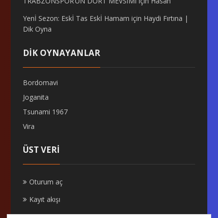
TRABZONSPOR’UN DÖRT MEVSİMİ
için
Hasan
Yenİ Sezon: Eskİ Tas Eskİ Hamam
için
Haydi Fırtına |
Dik Oyna
DİK OYNAYANLAR
Bordomavi
Joganita
Tsunami 1967
Vira
ÜST VERI
Oturum aç
Kayıt akışı
Yorum akışı