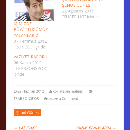
ŞENOL GÜNEŞ
22 Ağustos 2015
"SÜPER LİG" içinde
İÇİMİZDE
BÜYÜTTÜĞÜMÜZ
YALANLAR-2
07 Temmuz 2012
"GÜNCEL" içinde
VAZİYET RAPORU
06 Kasım 2012
"TRABZONSPOR"
içinde
22 Haziran 2012
kor arabin mahnisi
TRABZONSPOR
Leave a Comment
Şenol Güneş
←
LAZ İNADI
KAZIM BENİM ABİM
→