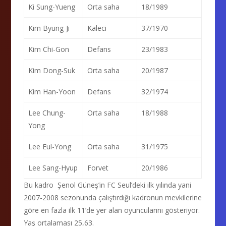
Ki Sung-Yueng
Orta saha
18/1989
Kim Byung-Ji
Kaleci
37/1970
Kim Chi-Gon
Defans
23/1983
Kim Dong-Suk
Orta saha
20/1987
Kim Han-Yoon
Defans
32/1974
Lee Chung-
Orta saha
18/1988
Yong
Lee Eul-Yong
Orta saha
31/1975
Lee Sang-Hyup
Forvet
20/1986
Bu kadro Şenol Güneş’in FC Seul’deki ilk yılında yani
2007-2008 sezonunda çalıştırdığı kadronun mevkilerine
göre en fazla ilk 11’de yer alan oyuncularını gösteriyor.
Yaş ortalaması 25,63.