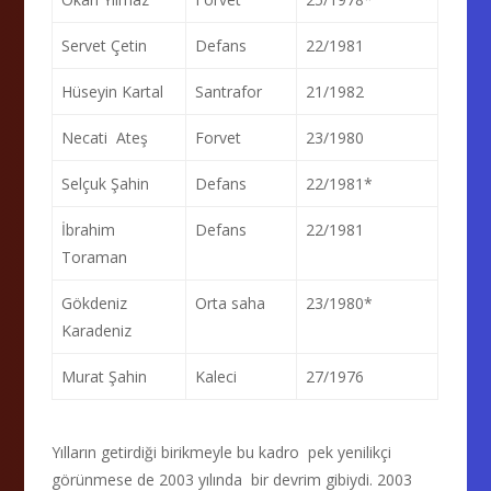
Servet Çetin
Defans
22/1981
Hüseyin Kartal
Santrafor
21/1982
Necati Ateş
Forvet
23/1980
Selçuk Şahin
Defans
22/1981*
İbrahim
Defans
22/1981
Toraman
Gökdeniz
Orta saha
23/1980*
Karadeniz
Murat Şahin
Kaleci
27/1976
Yılların getirdiği birikmeyle bu kadro pek yenilikçi
görünmese de 2003 yılında bir devrim gibiydi. 2003