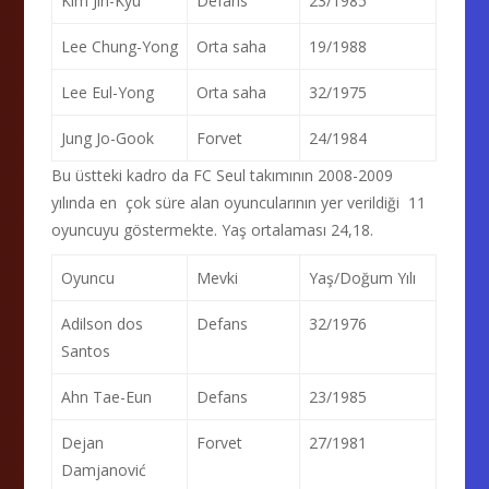
Kim Jin-Kyu
Defans
23/1985
Lee Chung-Yong
Orta saha
19/1988
Lee Eul-Yong
Orta saha
32/1975
Jung Jo-Gook
Forvet
24/1984
Bu üstteki kadro da FC Seul takımının 2008-2009
yılında en çok süre alan oyuncularının yer verildiği 11
oyuncuyu göstermekte. Yaş ortalaması 24,18.
Oyuncu
Mevki
Yaş/Doğum Yılı
Adilson dos
Defans
32/1976
Santos
Ahn Tae-Eun
Defans
23/1985
Dejan
Forvet
27/1981
Damjanović