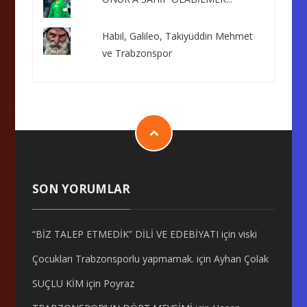
Habil, Galileo, Takiyüddin Mehmet
ve Trabzonspor
SON YORUMLAR
“BİZ TALEP ETMEDİK” DİLİ VE EDEBİYATI
için
viski
Çocukları Trabzonsporlu yapmamak.
için
Ayhan Çolak
SUÇLU KİM
için
Poyraz