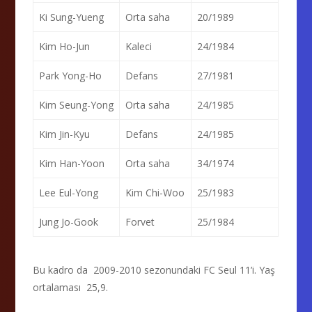
Ki Sung-Yueng
Orta saha
20/1989
Kim Ho-Jun
Kaleci
24/1984
Park Yong-Ho
Defans
27/1981
Kim Seung-Yong
Orta saha
24/1985
Kim Jin-Kyu
Defans
24/1985
Kim Han-Yoon
Orta saha
34/1974
Lee Eul-Yong
Kim Chi-Woo
25/1983
Jung Jo-Gook
Forvet
25/1984
Bu kadro da 2009-2010 sezonundaki FC Seul 11’i. Yaş
ortalaması 25,9.