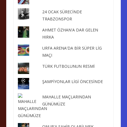
24 OCAK SÜRECİNDE
TRABZONSPOR
AHMET ÖZHAN'A DAR GELEN
HIRKA
URFA ARENA'DA BİR SÜPER LİG
MAÇI
TÜRK FUTBOLUNUN RESMİ
ŞAMPİYONLAR LİGİ ÖNCESİNDE
MAHALLE MAÇLARINDAN
GÜNÜMÜZE
ONUR'A SAHİP OLABİLMEK...