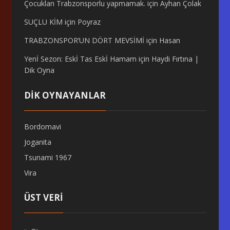
Çocukları Trabzonsporlu yapmamak.
için
Ayhan Çolak
SUÇLU KİM
için
Poyraz
TRABZONSPOR’UN DÖRT MEVSİMİ
için
Hasan
Yenİ Sezon: Eskİ Tas Eskİ Hamam
için
Haydi Fırtına |
Dik Oyna
DİK OYNAYANLAR
Bordomavi
Joganita
Tsunami 1967
Vira
ÜST VERI