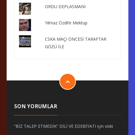
ORDU DEPLASMANI
Yılmaz Özdil’e Mektup
CSKA MAÇI ÖNCESİ TARAFTAR
GÖZÜ İLE
SON YORUMLAR
“BİZ TALEP ETMEDİK” DİLİ VE EDEBİYATI
için
viski