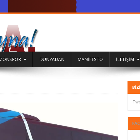
BZONSPOR
DÜNYADAN
MANİFESTO
İLETİŞİM
BIZ
Twe
FA