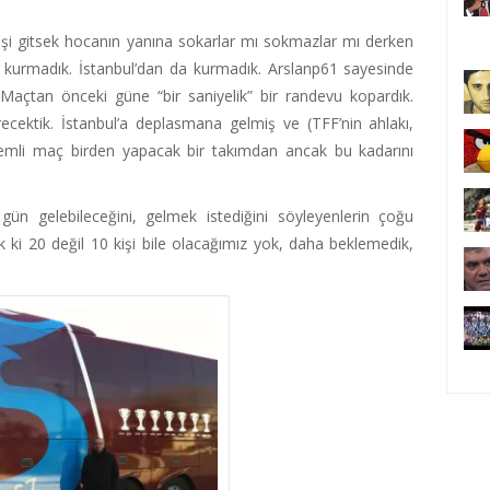
 kişi gitsek hocanın yanına sokarlar mı sokmazlar mı derken
n kurmadık. İstanbul’dan da kurmadık. Arslanp61 sayesinde
açtan önceki güne “bir saniyelik” bir randevu kopardık.
cektik. İstanbul’a deplasmana gelmiş ve (TFF’nin ahlakı,
nemli maç birden yapacak bir takımdan ancak bu kadarını
n gelebileceğini, gelmek istediğini söyleyenlerin çoğu
ık ki 20 değil 10 kişi bile olacağımız yok, daha beklemedik,