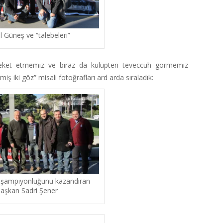
l Güneş ve “talebeleri”
reket etmemiz ve biraz da kulüpten teveccüh görmemiz
miş iki göz” misali fotoğrafları ard arda sıraladık:
 şampiyonluğunu kazandıran
aşkan Sadri Şener