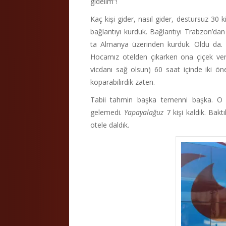
gidelim”!
Kaç kişi gider, nasıl gider, destursuz 30
bağlantıyı kurduk. Bağlantıyı Trabzon’da
ta Almanya üzerinden kurduk. Oldu da. M
Hocamız otelden çıkarken ona çiçek vere
vicdanı sağ olsun) 60 saat içinde iki ö
koparabilirdik zaten.
Tabii tahmin başka temenni başka. O gü
gelemedi.
Yapayalağuz
7 kişi kaldık. Bakt
otele daldık.