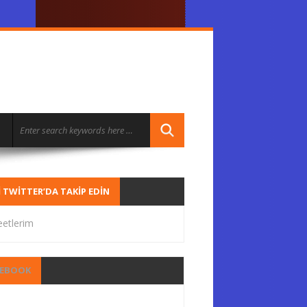
I TWITTER’DA TAKIP EDIN
etlerim
CEBOOK