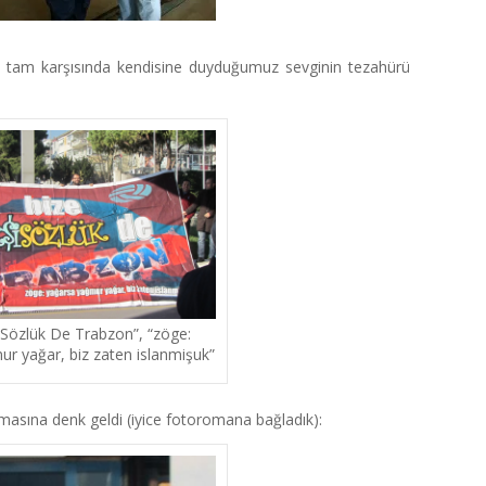
 tam karşısında kendisine duyduğumuz sevginin tezahürü
 Sözlük De Trabzon”, “zöge:
r yağar, biz zaten islanmişuk”
masına denk geldi (iyice fotoromana bağladık):