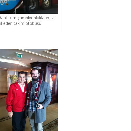
ahil tüm şampiyonluklarımızı
il eden takım otobüsü