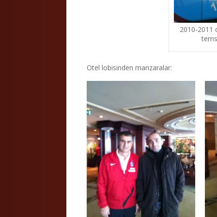
2010-2011 d
tems
Otel lobisinden manzaralar: