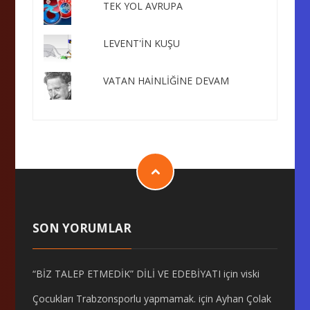
TEK YOL AVRUPA
LEVENT'İN KUŞU
VATAN HAİNLİĞİNE DEVAM
SON YORUMLAR
“BİZ TALEP ETMEDİK” DİLİ VE EDEBİYATI
için
viski
Çocukları Trabzonsporlu yapmamak.
için
Ayhan Çolak