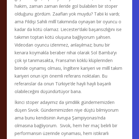
hakim, zaman zaman ileride gol bulabilen bir stoper
olduğunu gördüm. Zaafları yok muydu? Tabii ki vardı;
ama Fildişi Sahili millî takımında oynayan bir oyuncu o
kadar da kötü olamaz. Liecester’daki başarısızlığını ise
takımın toptan kötü oluşuna bağlıyorum şahsen.
Videodan oyuncu izlenmez, anlaşılmaz; bunu bir
kenara koymakla beraber nihai olarak Sol Bamba’yı
çok iyi tanımasakta, Fransa’nın köklü klüplerinden
birinde oynamış olması, İngiltere kariyeri ve millî takım
kariyeri onun için önemli referans noktaları. Bu
referanslar da onun Türkiye’de hayli hayli başarılı
olabileceğini düşündürtüyor bana.
İkinci stoper adayımız da şimdilik gündememizden
düşen Sivok. Gündemimizden niye düştü bilmiyorum
ama bunu kendisinin Avrupa Şampiyonası’nda
olmasına bağlıyorum. Sivok, hem her maç belirli bir
performansın üzerinde oynaması, hem istikrarlı