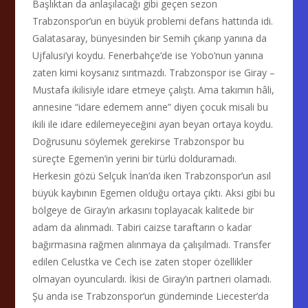
Başlıktan da anlaşılacağı gibi geçen sezon
Trabzonspor’un en büyük problemi defans hattında idi.
Galatasaray, bünyesinden bir Semih çıkarıp yanına da
Ujfalusi’yi koydu. Fenerbahçe’de ise Yobo’nun yanına
zaten kimi koysanız sırıtmazdı. Trabzonspor ise Giray –
Mustafa ikilisiyle idare etmeye çalıştı. Ama takımın hâli,
annesine “idare edemem anne” diyen çocuk misali bu
ikili ile idare edilemeyeceğini ayan beyan ortaya koydu.
Doğrusunu söylemek gerekirse Trabzonspor bu
süreçte Egemen’in yerini bir türlü dolduramadı.
Herkesin gözü Selçuk İnan’da iken Trabzonspor’un asıl
büyük kaybının Egemen olduğu ortaya çıktı. Aksi gibi bu
bölgeye de Giray’ın arkasını toplayacak kalitede bir
adam da alınmadı. Tabiri caizse taraftarın o kadar
bağırmasına rağmen alınmaya da çalışılmadı. Transfer
edilen Celustka ve Cech ise zaten stoper özellikler
olmayan oyunculardı. İkisi de Giray’ın partneri olamadı.
Şu anda ise Trabzonspor’un gündeminde Liecester’da