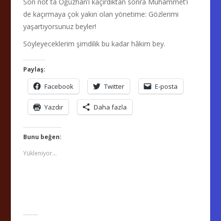
Son not ta Oğuzhan’ı kaçırdıktan sonra Muhammet’i
de kaçırmaya çok yakın olan yönetime: Gözlerimi
yaşartıyorsunuz beyler!
Söyleyeceklerim şimdilik bu kadar hâkim bey.
Paylaş:
Facebook
Twitter
E-posta
Yazdır
Daha fazla
Bunu beğen:
Yükleniyor...