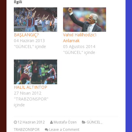
İlgili
BAŞLANGIÇ?
Vahid Halilhodzic’i
04 Haziran 2013
Anlamak
"GÜNCEL" içinde
05 Ağustos 2014
"GÜNCEL" içinde
HALİL ALTINTOP
27 Nisan 2012
"TRABZONSPOR"
içinde
12 Haziran 2012
Mustafa Özen
GÜNCEL
,
TRABZONSPOR
Leave a Comment