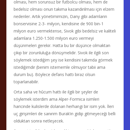
olması, hem sorunsuz bir futbolcu olması, hem de
bedelsiz olması onun takıma kazandırılması için elzem
nedenler. Artık yönetimimizin, Dany gibi adamların
bonservisine 2-3- milyon, kendisine de 900 bin-1
milyon euro vermektense, Sivok gibi bedelsiz ve kaliteli
adamlara 1.250-1.500 milyon euro vermeyi
düşünmeleri gerekir. Hatta bu bir düşünce olmaktan
çıkıp bir zorunluluğa dönüşmelidir. Sivok ile ilgili son
söylemek istediğim şey ise kendisini takımda görmek
istediğimdir (benim istememle olmuyor tabii ama
durum bu). Böylece defans hattı biraz olsun
toparlanabilir.
Orta saha ve hûcum hattı ile ilgili bir şeyler de
söylemek isterdim ama Alper-Formica isimleri
haricinde kulislerde dolanan herhangi bir isim yok. İleri
uç girişimleri de sanırım Burak’ın gidip gitmeyeceği belli
olduktan sonra netleşecek.