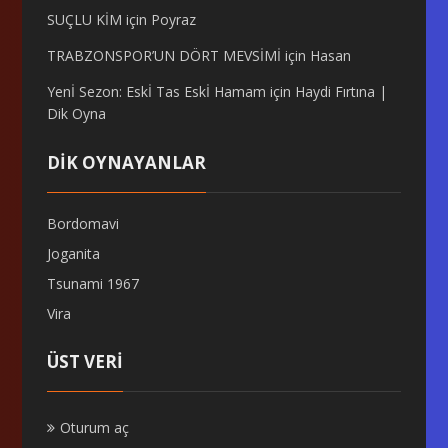
SUÇLU KİM
için
Poyraz
TRABZONSPOR’UN DÖRT MEVSİMİ
için
Hasan
Yenİ Sezon: Eskİ Tas Eskİ Hamam
için
Haydi Fırtına |
Dik Oyna
DİK OYNAYANLAR
Bordomavi
Joganita
Tsunami 1967
Vira
ÜST VERI
Oturum aç