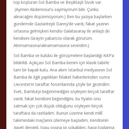
top koşturan Sol Bamba ve Beşiktaşlı Sivok var.
(Aymen Abdennour’u saymıyorum bile. Çünkü
alınacağını düşünmüyorum.) Ben bu yazıya başlarken
gündemde Gaziantepli Danny’de vardı; fakat yazının
ortasına gelmişken kendisi Galatasaray ile anlaştı (ki
kendisini Giray’ın yabancısı olarak görürüm.
Alınmamasına/alınamamasına sevindim.)
Sol Bamba ve kulübü ile görüşmelere başlandığı KAP’a
bildirildi. Açıkçası Sol Bamba benim için klasik tabirle
tam bir kapalı kutu. Ana akım İstanbul medyasının Sol
Bamba ile ilgili yaptıkları felaket haberlerinden sonra
Liecester’ın taraftar forumlarında şöyle bir gezindim.
Evet, Bamba’yı beğenmediğini söyleyen birçok taraftar
vardı; fakat kendisini beğendiğini, bu fiyatın onu
satmak için çok düşük olduğunu söyleyen birçok
taraftara da rastladım. Bunun üzerine kendi millî
takımındaki maçlarını izlemeye başladım. Kendisinin
gayet dengeli, topu oyuna iyi sokabilen, hava toplarına