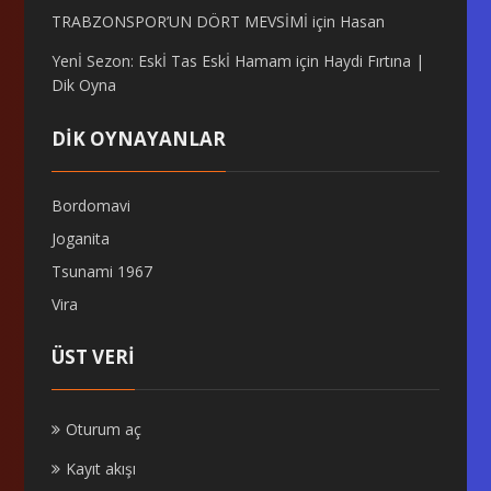
TRABZONSPOR’UN DÖRT MEVSİMİ
için
Hasan
Yenİ Sezon: Eskİ Tas Eskİ Hamam
için
Haydi Fırtına |
Dik Oyna
DİK OYNAYANLAR
Bordomavi
Joganita
Tsunami 1967
Vira
ÜST VERI
Oturum aç
Kayıt akışı