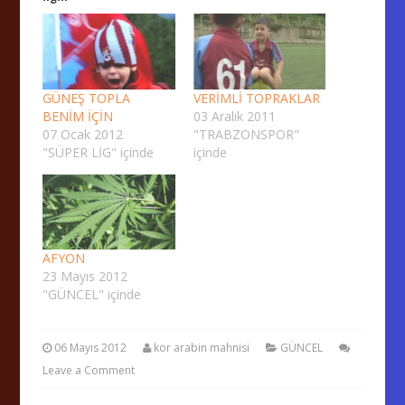
GÜNEŞ TOPLA
VERİMLİ TOPRAKLAR
BENİM İÇİN
03 Aralık 2011
07 Ocak 2012
"TRABZONSPOR"
"SÜPER LİG" içinde
içinde
AFYON
23 Mayıs 2012
"GÜNCEL" içinde
06 Mayıs 2012
kor arabin mahnisi
GÜNCEL
Leave a Comment