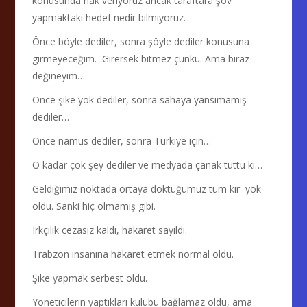
konusunda hak veriyoruz ancak taraftara şov
yapmaktaki hedef nedir bilmiyoruz.
Önce böyle dediler, sonra şöyle dediler konusuna
girmeyeceğim. Girersek bitmez çünkü. Ama biraz
değineyim…
Önce şike yok dediler, sonra sahaya yansımamış
dediler…
Önce namus dediler, sonra Türkiye için…
O kadar çok şey dediler ve medyada çanak tuttu ki…
Geldiğimiz noktada ortaya döktüğümüz tüm kir yok
oldu. Sanki hiç olmamış gibi.
Irkçılık cezasız kaldı, hakaret sayıldı.
Trabzon insanına hakaret etmek normal oldu.
Şike yapmak serbest oldu.
Yöneticilerin yaptıkları kulübü bağlamaz oldu, ama