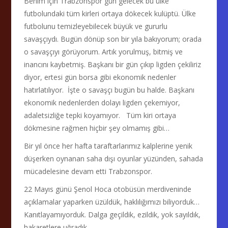
Benim için Trabzonspor gün gelecek bu ülke
futbolundaki tüm kirleri ortaya dökecek kulüptü. Ülke
futbolunu temizleyebilecek büyük ve gururlu
savaşçıydı. Bugün dönüp son bir yıla bakıyorum; orada
o savaşçıyı görüyorum. Artık yorulmuş, bitmiş ve
inancını kaybetmiş. Başkanı bir gün çıkıp ligden çekiliriz
diyor, ertesi gün borsa gibi ekonomik nedenler
hatırlatılıyor. İşte o savaşçı bugün bu halde. Başkanı
ekonomik nedenlerden dolayı ligden çekemiyor,
adaletsizliğe tepki koyamıyor. Tüm kiri ortaya
dökmesine rağmen hiçbir şey olmamış gibi…
Bir yıl önce her hafta taraftarlarımız kalplerine yenik
düşerken oynanan saha dışı oyunlar yüzünden, sahada
mücadelesine devam etti Trabzonspor.
22 Mayıs günü Şenol Hoca otobüsün merdiveninde
açıklamalar yaparken üzüldük, haklılığımızı biliyorduk…
Kanıtlayamıyorduk. Dalga geçildik, ezildik, yok sayıldık,
hakaretlere uğradık…