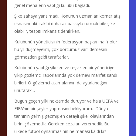
genel menajerin yaptığı kulübü bağladı.
Şike sahaya yansımadı. Konunun uzmanları korner atışı
esnasındaki rakibi daha az baskıyla tutmak bile şike
olabilir, tespiti imkansız denilirken…
Kulübünün yöneticisinin federasyon başkanına “nolur
bu yıl düşmeyelim, çok borcumuz var” demesini
görmezden geldi taraftarlar.
Kulübünün yaptığı şikeleri ve teşvikleri bir yöneticiye
yıkıp gözlemci raporlarında yok demeyi marifet sandı
birileri. O gözlemci atamalarının da ayarlandığını
unutarak…
Bugün geçen yılki noktamda duruyor ve hala UEFA ve
FIFA’nın bir şeyler yapmasını bekliyorum. Dünya
tarihinin gelmiş geçmiş en detaylı şike olaylarından
birini çözemedik. Gereken cezaları veremedik. Bu
ülkede futbol oynanmasının ne manası kaldı ki?