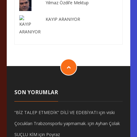
Yılmaz Özdil’e Mektup
KAYIP ARANIYOR
SON YORUMLAR
“BİZ TALEP ETMEDİK” DİLİ VE EDEBİYATI
için
viski
Çocukları Trabzonsporlu yapmamak.
için
Ayhan Çolak
SUÇLU KİM
için
Poyraz