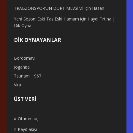
TRABZONSPOR’UN DÖRT MEVSİMİ
için
Hasan
Yenİ Sezon: Eskİ Tas Eskİ Hamam
için
Haydi Fırtına |
Dik Oyna
DİK OYNAYANLAR
Bordomavi
Joganita
Tsunami 1967
Vira
ÜST VERI
Oturum aç
Kayıt akışı