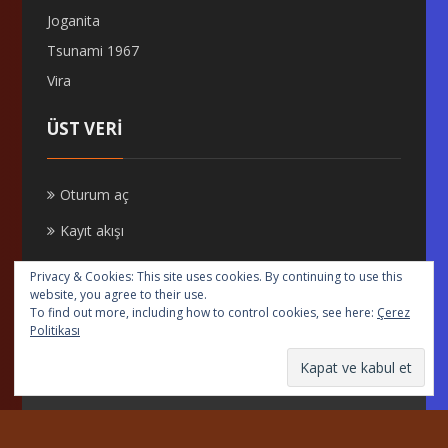
Joganita
Tsunami 1967
Vira
ÜST VERI
Oturum aç
Kayıt akışı
Yorum akışı
Privacy & Cookies: This site uses cookies. By continuing to use this
website, you agree to their use.
WordPress.org
To find out more, including how to control cookies, see here:
Çerez
Politikası
Dik Oyna
|
Theme by WowThemes.net