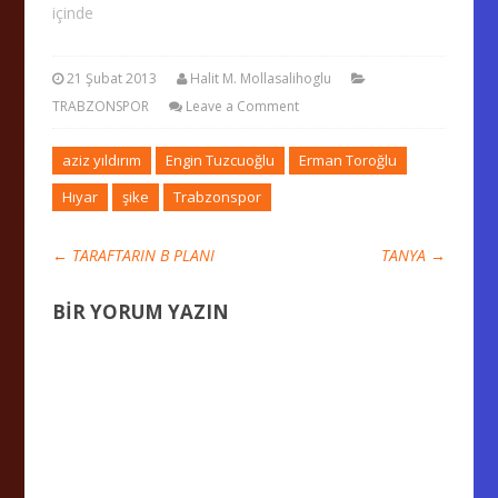
içinde
21 Şubat 2013
Halit M. Mollasalihoglu
TRABZONSPOR
Leave a Comment
aziz yıldırım
Engin Tuzcuoğlu
Erman Toroğlu
Hıyar
şike
Trabzonspor
←
TARAFTARIN B PLANI
TANYA
→
BIR YORUM YAZIN