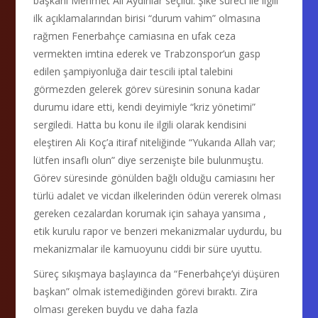
başkanı Mehmet Ali Aydınlar seçildi. Şike süreci ile ilgili
ilk açıklamalarından birisi “durum vahim” olmasına
rağmen Fenerbahçe camiasına en ufak ceza
vermekten imtina ederek ve Trabzonspor’un gasp
edilen şampiyonluğa dair tescili iptal talebini
görmezden gelerek görev süresinin sonuna kadar
durumu idare etti, kendi deyimiyle “kriz yönetimi”
sergiledi. Hatta bu konu ile ilgili olarak kendisini
eleştiren Ali Koç’a itiraf niteliğinde “Yukarıda Allah var;
lütfen insaflı olun” diye serzenişte bile bulunmuştu.
Görev süresinde gönülden bağlı olduğu camiasını her
türlü adalet ve vicdan ilkelerinden ödün vererek olması
gereken cezalardan korumak için sahaya yansıma ,
etik kurulu rapor ve benzeri mekanizmalar uydurdu, bu
mekanizmalar ile kamuoyunu ciddi bir süre uyuttu.
Süreç sıkışmaya başlayınca da “Fenerbahçe’yi düşüren
başkan” olmak istemediğinden görevi bıraktı. Zira
olması gereken buydu ve daha fazla