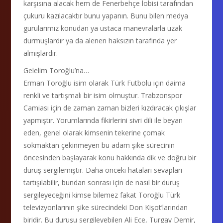
karşısına alacak hem de Fenerbehçe lobisi tarafından
çukuru kazılacaktır bunu yapanın. Bunu bilen medya
gurularımız konudan ya ustaca manevralarla uzak
durmuşlardır ya da alenen haksızın tarafında yer
almışlardır.
Gelelim Toroğlu’na…
Erman Toroğlu isim olarak Türk Futbolu için daima
renkli ve tartışmalı bir isim olmuştur. Trabzonspor
Camiası için de zaman zaman bizleri kızdıracak çıkışlar
yapmıştır. Yorumlarında fikirlerini sivri dili ile beyan
eden, genel olarak kimsenin tekerine çomak
sokmaktan çekinmeyen bu adam şike sürecinin
öncesinden başlayarak konu hakkında dik ve doğru bir
duruş sergilemiştir. Daha önceki hataları sevapları
tartışılabilir, bundan sonrası için de nasıl bir duruş
sergileyeceğini kimse bilemez fakat Toroğlu Türk
televizyonlarının şike sürecindeki Don Kişot’larından
biridir. Bu duruşu sergileyebilen Ali Ece, Turgay Demir,