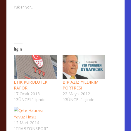
Yükleniyor...
İlgili
ETİK KURULU İLK
BİR AZİZ YILDIRIM
RAPOR
PORTRESİ
17 Ocak 2013
22 Mayıs 2012
"GÜNCEL" içinde
"GÜNCEL" içinde
Yavuz Hırsız
12 Mart 2014
"TRABZONSPOR"