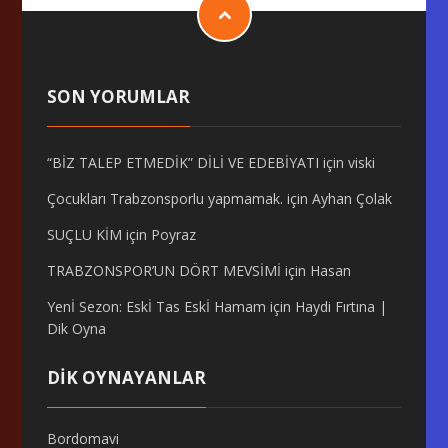
SON YORUMLAR
“BİZ TALEP ETMEDİK” DİLİ VE EDEBİYATI
için
viski
Çocukları Trabzonsporlu yapmamak.
için
Ayhan Çolak
SUÇLU KİM
için
Poyraz
TRABZONSPOR’UN DÖRT MEVSİMİ
için
Hasan
Yenİ Sezon: Eskİ Tas Eskİ Hamam
için
Haydi Fırtına |
Dik Oyna
DİK OYNAYANLAR
Bordomavi