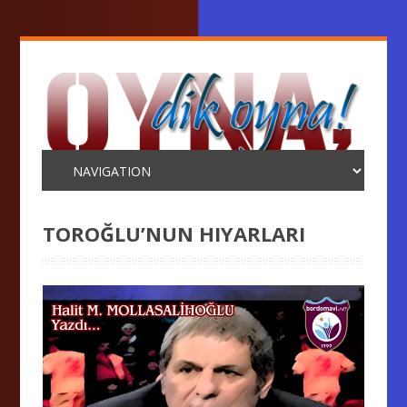
TOROĞLU’NUN HIYARLARI