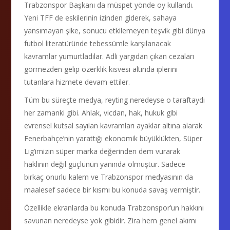
Trabzonspor Başkanı da müspet yönde oy kullandı.
Yeni TFF de eskilerinin izinden giderek, sahaya
yansımayan şike, sonucu etkilemeyen teşvik gibi dünya
futbol literatüründe tebessümle karşılanacak
kavramlar yumurtladılar. Adli yargıdan çıkan cezaları
görmezden gelip özerklik kisvesi altında iplerini
tutanlara hizmete devam ettiler.
Tüm bu süreçte medya, reyting neredeyse o taraftaydı
her zamanki gibi. Ahlak, vicdan, hak, hukuk gibi
evrensel kutsal sayılan kavramları ayaklar altına alarak
Fenerbahçe’nin yarattığı ekonomik büyüklükten, Süper
Lig’imizin süper marka değerinden dem vurarak
haklının değil güçlünün yanında olmuştur. Sadece
birkaç onurlu kalem ve Trabzonspor medyasının da
maalesef sadece bir kısmı bu konuda savaş vermiştir.
Özellikle ekranlarda bu konuda Trabzonspor’un hakkını
savunan neredeyse yok gibidir. Zira hem genel akımı