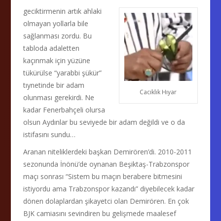
geciktirmenin artık ahlaki
olmayan yollarla bile
sağlanması zordu. Bu
tabloda adaletten
kaçınmak için yüzüne
tükürülse “yarabbi şükür”
tıynetinde bir adam
Cacıklık Hıyar
olunması gerekirdi. Ne
kadar Fenerbahçeli olursa
olsun Aydınlar bu seviyede bir adam değildi ve o da
istifasını sundu…
Aranan niteliklerdeki başkan Demirören’di. 2010-2011
sezonunda İnönü’de oynanan Beşiktaş-Trabzonspor
maçı sonrası “Sistem bu maçın berabere bitmesini
istiyordu ama Trabzonspor kazandı” diyebilecek kadar
dönen dolaplardan şikayetci olan Demirören. En çok
BJK camiasını sevindiren bu gelişmede maalesef