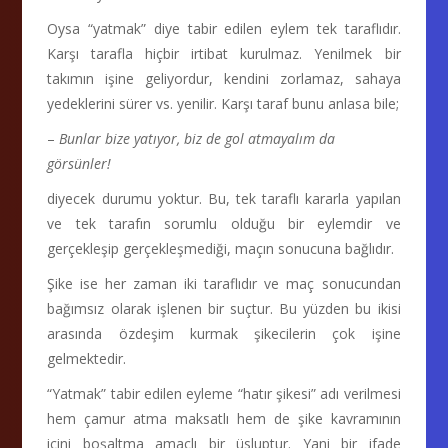
Oysa “yatmak” diye tabir edilen eylem tek taraflıdır.
Karşı tarafla hiçbir irtibat kurulmaz. Yenilmek bir
takımın işine geliyordur, kendini zorlamaz, sahaya
yedeklerini sürer vs. yenilir. Karşı taraf bunu anlasa bile;
–
Bunlar bize yatıyor, biz de gol atmayalım da
görsünler!
diyecek durumu yoktur. Bu, tek taraflı kararla yapılan
ve tek tarafın sorumlu olduğu bir eylemdir ve
gerçekleşip gerçekleşmediği, maçın sonucuna bağlıdır.
Şike ise her zaman iki taraflıdır ve maç sonucundan
bağımsız olarak işlenen bir suçtur. Bu yüzden bu ikisi
arasında özdeşim kurmak şikecilerin çok işine
gelmektedir.
“Yatmak” tabir edilen eyleme “hatır şikesi” adı verilmesi
hem çamur atma maksatlı hem de şike kavramının
içini boşaltma amaçlı bir üsluptur. Yani bir ifade