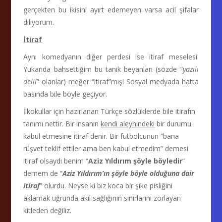
gerçekten bu ikisini ayırt edemeyen varsa acil şifalar
diliyorum.
İtiraf
Aynı komedyanın diğer perdesi ise itiraf meselesi.
Yukarıda bahsettiğim bu tanık beyanları (sözde “
yazılı
delil
” olanlar) meğer “itiraf”mış! Sosyal medyada hatta
basında bile böyle geçiyor.
İlkokullar için hazırlanan Türkçe sözlüklerde bile itirafın
tanımı nettir. Bir insanın
kendi aleyhindeki
bir durumu
kabul etmesine itiraf denir. Bir futbolcunun “bana
rüşvet teklif ettiler ama ben kabul etmedim” demesi
itiraf olsaydı benim “
Aziz Yıldırım şöyle böyledir
”
demem de “
Aziz Yıldırım’ın şöyle böyle olduğuna dair
itiraf
” olurdu. Neyse ki biz koca bir şike pisliğini
aklamak uğrunda akıl sağlığının sınırlarını zorlayan
kitleden değiliz.