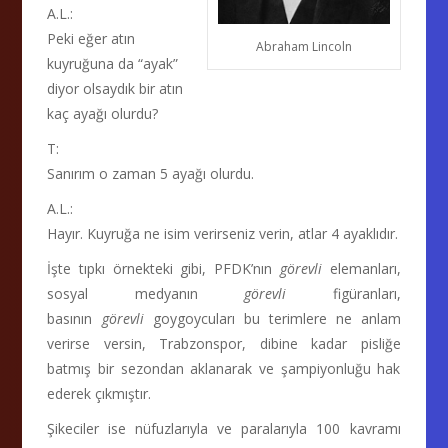
A.L.:
Peki eğer atın
Abraham Lincoln
kuyruğuna da “ayak”
diyor olsaydık bir atın
kaç ayağı olurdu?
T:
Sanırım o zaman 5 ayağı olurdu.
A.L.:
Hayır. Kuyruğa ne isim verirseniz verin, atlar 4 ayaklıdır.
İşte tıpkı örnekteki gibi, PFDK’nın
görevli
elemanları,
sosyal medyanın
görevli
figüranları,
basının
görevli
goygoycuları bu terimlere ne anlam
verirse versin, Trabzonspor, dibine kadar pisliğe
batmış bir sezondan aklanarak ve şampiyonluğu hak
ederek çıkmıştır.
Şikeciler ise nüfuzlarıyla ve paralarıyla 100 kavramı