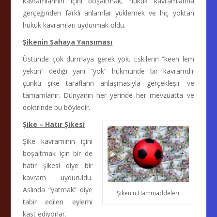
kavramlarının içini boşaltmak, hukuk kavramlarına
gerçeğinden farklı anlamlar yüklemek ve hiç yoktan
hukuk kavramları uydurmak oldu.
Şikenin Sahaya Yansıması
Üstünde çok durmaya gerek yok. Eskilerin “keen lem
yekün” dediği yani “yok” hükmünde bir kavramdır
çünkü şike tarafların anlaşmasıyla gerçekleşir ve
tamamlanır. Dünyanın her yerinde her mevzuatta ve
doktrinde bu böyledir.
Şike – Hatır Şikesi
Şike kavramının içini
boşaltmak için bir de
hatır şikesi diye bir
kavram uyduruldu.
Aslında “yatmak” diye
Şikenin Hammaddeleri
tabir edilen eylemi
kast ediyorlar.