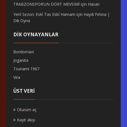
TRABZONSPOR’UN DÖRT MEVSİMİ
için
Hasan
Yenİ Sezon: Eskİ Tas Eskİ Hamam
için
Haydi Fırtına |
Dik Oyna
DİK OYNAYANLAR
Bordomavi
Joganita
Tsunami 1967
Vira
ÜST VERI
Oturum aç
Kayıt akışı