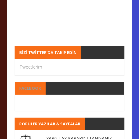
BIZI TWITTER’DA TAKIP EDIN
Tweetlerim
FACEBOOK
POPÜLER YAZILAR & SAYFALAR
YARGITAY KARARINI TANISANIZ