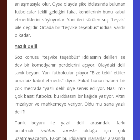
anlaşmasıyla olur. Oysa olayda şike iddiasında bulunan
futbolcular teklif geldiğini fakat kendilerinin bunu kabul
etmediklerini söylüyorlar. Yani ileri sürülen suç “teşvik”
bile değildir. Ortada bir “teşvike teşebbüs” iddiası vardır
o kadar.
Yazılı Delil
Söz konusu “teşvike teşebbüs” iddiasının delilleri ise
dev bir komedyanın perdelerini açıyor. Olaydaki delil
tanık beyanı. Yani futbolcular çıkıyor “Bize teklif ettiler
ama biz kabul etmedik” diyor. Fakat bunun haberi bir
çok mecrada “yazılı delil” diye servis ediliyor. Nasıl mı?
Çok basit: futbolcu bu iddiasını bir kağıda yazıyor. Altını
imzalıyor ve mahkemeye veriyor. Oldu mu sana yazılı
delil?!
Tanık beyanı ile yazılı delil arasındaki farkı
anlatmak
izahtan vareste
olduğu için çok
uzatmayacağım. Fakat bu iddialara inananlar arasında