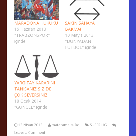
MARADONA HUKUKU
SAKIN SAHAYA
15 Haziran 2013
BAKMA!
"TRABZONSPOR"
10 Mayıs 2013
içinde
"DÜNYADAN
FUTBOL" içinde
YARGITAY KARARINI
TANISANIZ SİZ DE
ÇOK SEVERSİNİZ
18 Ocak 2014
"GÜNCEL" içinde
13 Nisan 2013
matarama su ko
SÜPER LİG
Leave a Comment