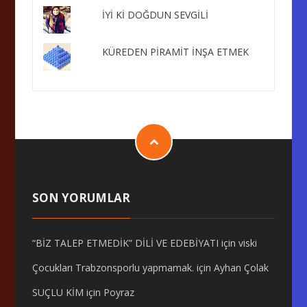
İYİ Kİ DOĞDUN SEVGİLİ
KÜREDEN PİRAMİT İNŞA ETMEK
SON YORUMLAR
“BİZ TALEP ETMEDİK” DİLİ VE EDEBİYATI
için
viski
Çocukları Trabzonsporlu yapmamak.
için
Ayhan Çolak
SUÇLU KİM
için
Poyraz