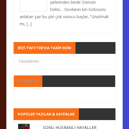
şiirlerinden biridir Denizin
Delisi… Sevdanın bin türlüsünü
anlatan şair bu şiiri çok vurucu başlar, “Unutmak
mı,
[...]
BIZI TWITTER’DA TAKIP EDIN
Tweetlerim
FACEBOOK
POPÜLER YAZILAR & SAYFALAR
SONU HÜSRANLI HAYALLER