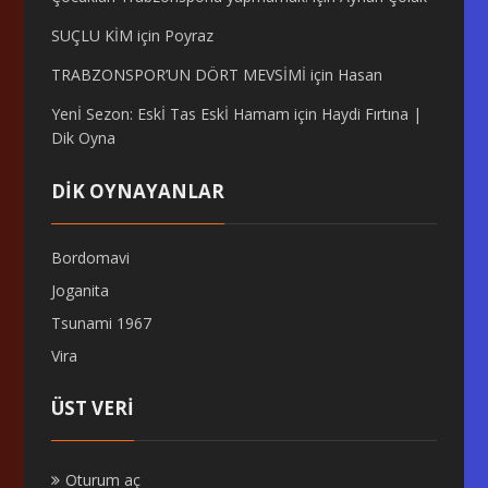
SUÇLU KİM
için
Poyraz
TRABZONSPOR’UN DÖRT MEVSİMİ
için
Hasan
Yenİ Sezon: Eskİ Tas Eskİ Hamam
için
Haydi Fırtına |
Dik Oyna
DİK OYNAYANLAR
Bordomavi
Joganita
Tsunami 1967
Vira
ÜST VERI
Oturum aç