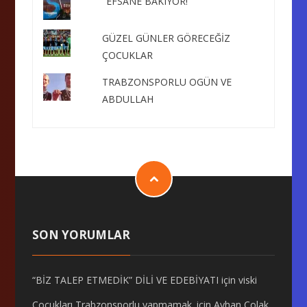
"EFSANE BAKIYOR!"
GÜZEL GÜNLER GÖRECEĞİZ
ÇOCUKLAR
TRABZONSPORLU OGÜN VE
ABDULLAH
SON YORUMLAR
“BİZ TALEP ETMEDİK” DİLİ VE EDEBİYATI
için
viski
Çocukları Trabzonsporlu yapmamak.
için
Ayhan Çolak