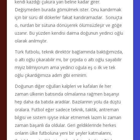
kendi kazdığı çukura yarı beline kadar girer.
Değişmeden burada gömülmek ister. Onu kandırmak
için bir sürü dil dökerler fakat kandıramazlar. Sonuçta
o, nurdan bir sütuna dönüşerek ölümsüzleşir ve göğe
uzanır. Bu yüzden kendisi daima doğunun yedinci oğlu
olarak anılmıştır.
Türk futbolu, teknik direktör bağlamında baktığımızda,
o altı oğlu çıkarabilir mi, bir çırpıda o altı oğlu sayabilir
miyiz bilmiyorum ama yedinci oğula eş o ilk ve tek
oğlu çıkardığımıza adım gibi eminim.
Doğunun diğer oğulları kalpleri ve kafaları ile her
zaman ülkenin batısında olmalarına rağmen başarıyı
hep daha da batıda aradılar. Bazılarının yolu da düştü
oralara. Futbol eğer sadece teknik, taktik, antreman
bilgisi ve sistem işiyse inkar etmemek lazım ki zaman
zaman başarılı da oldular. Geri geldiklerinde herkes
onların ülke futboluna yeni bir şeyler katmalarını,