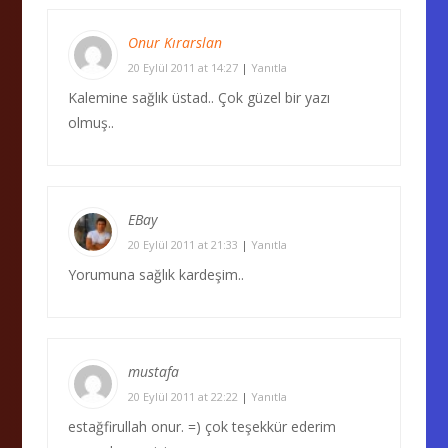
Onur Kırarslan
20 Eylül 2011 at 14:27
|
Yanıtla
Kalemine sağlık üstad.. Çok güzel bir yazı
olmuş..
EBay
20 Eylül 2011 at 21:33
|
Yanıtla
Yorumuna sağlık kardeşim..
mustafa
20 Eylül 2011 at 22:22
|
Yanıtla
estağfirullah onur. =) çok teşekkür ederim