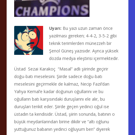
Uyarı:
Bu yazı uzun zaman önce
yazılması gereken; 4-4-2, 3-5-2 gibi
teknik terimlerden münezzeh bir
Şenol Güneş yazısıdır. Ayrıca yüksek
dozda medya eleştirisi içermektedir.
Üstad Sezai Karakoç “Masal” adlı şiirinde geçirir
doğu-batı meselesini. Şiirde sadece doğu-batı
meselesini geçirmekle de kalmaz, Necip Fazıl’dan
Yahya Kemal’e kadar doğunun oğullarını ve bu
oğulların batı karşısındaki duruşlarını ele alır, bu
duruşları tenkit eder. Şiirde geçen yedinci oğul ise
üstadın ta kendisidir. Üstad, şiirin sonunda, batının o
büyük meydanlarından birine dikilir ve “altı oğlunu
yuttuğunuz babanın yedinci oğluyum ben” diyerek