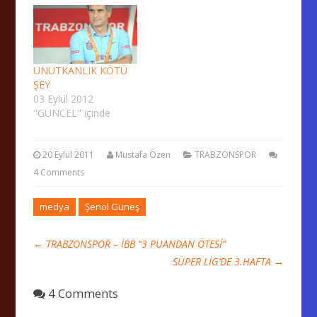
UNUTKANLIK KÖTÜ
ŞEY
03 Eylül 2012
"GÜNCEL" içinde
20 Eylül 2011
Mustafa Özen
TRABZONSPOR
4 Comments
medya
Şenol Güneş
←
TRABZONSPOR – İBB “3 PUANDAN ÖTESİ”
SÜPER LİG’DE 3.HAFTA
→
4 Comments