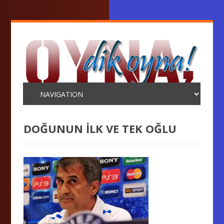
DOĞUNUN İLK VE TEK OĞLU