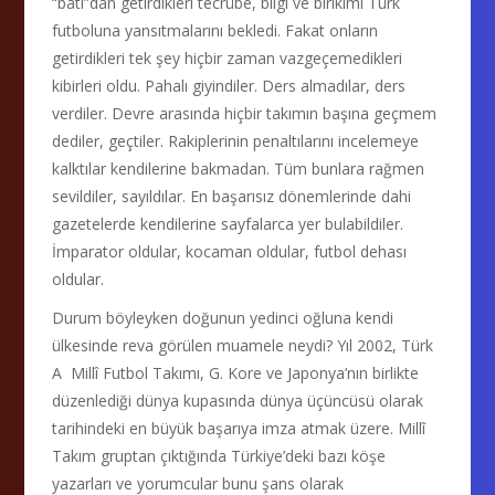
“batı”dan getirdikleri tecrübe, bilgi ve birikimi Türk
futboluna yansıtmalarını bekledi. Fakat onların
getirdikleri tek şey hiçbir zaman vazgeçemedikleri
kibirleri oldu. Pahalı giyindiler. Ders almadılar, ders
verdiler. Devre arasında hiçbir takımın başına geçmem
dediler, geçtiler. Rakiplerinin penaltılarını incelemeye
kalktılar kendilerine bakmadan. Tüm bunlara rağmen
sevildiler, sayıldılar. En başarısız dönemlerinde dahi
gazetelerde kendilerine sayfalarca yer bulabildiler.
İmparator oldular, kocaman oldular, futbol dehası
oldular.
Durum böyleyken doğunun yedinci oğluna kendi
ülkesinde reva görülen muamele neydi? Yıl 2002, Türk
A Millî Futbol Takımı, G. Kore ve Japonya’nın birlikte
düzenlediği dünya kupasında dünya üçüncüsü olarak
tarihindeki en büyük başarıya imza atmak üzere. Millî
Takım gruptan çıktığında Türkiye’deki bazı köşe
yazarları ve yorumcular bunu şans olarak